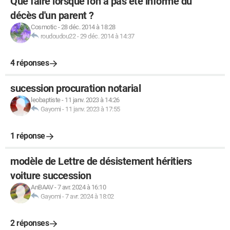
Que faire lorsque l'on a pas été informé du
décès d'un parent ?
Cosmotic
-
28 déc. 2014 à 18:28
roudoudou22
-
29 déc. 2014 à 14:37
4 réponses
sucession procuration notarial
leobaptiste
-
11 janv. 2023 à 14:26
Gayomi
-
11 janv. 2023 à 17:55
1 réponse
modèle de Lettre de désistement héritiers
voiture succession
AnBAAV
-
7 avr. 2024 à 16:10
Gayomi
-
7 avr. 2024 à 18:02
2 réponses