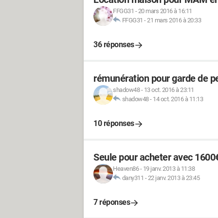
FFGG31
-
20 mars 2016 à 16:11
FFGG31
-
21 mars 2016 à 20:33
36 réponses
rémunération pour garde de p
shadow48
-
13 oct. 2016 à 23:11
shadow48
-
14 oct. 2016 à 11:13
10 réponses
Seule pour acheter avec 1600
Heaven86
-
19 janv. 2013 à 11:38
dany311
-
22 janv. 2013 à 23:45
7 réponses