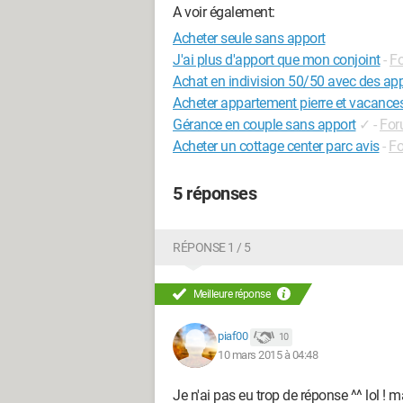
A voir également:
Acheter seule sans apport
J'ai plus d'apport que mon conjoint
-
Fo
Achat en indivision 50/50 avec des app
Acheter appartement pierre et vacances
Gérance en couple sans apport
✓
-
For
Acheter un cottage center parc avis
-
Fo
5 réponses
RÉPONSE 1 / 5
Meilleure réponse
piaf00
10
10 mars 2015 à 04:48
Je n'ai pas eu trop de réponse ^^ lol ! m