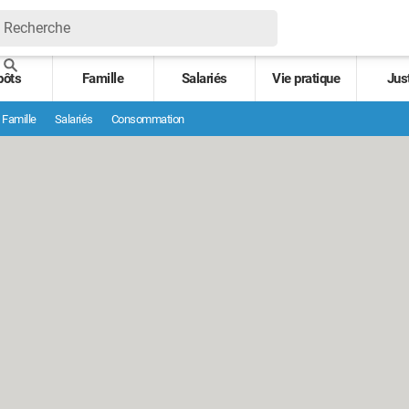
pôts
Famille
Salariés
Vie pratique
Jus
Famille
Salariés
Consommation