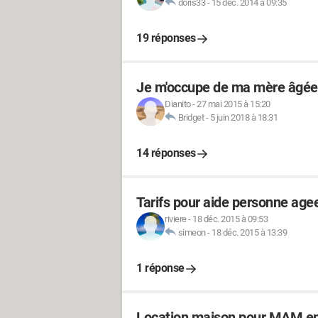
doris33
-
15 déc. 2014 à 09:35
19 réponses
Je m'occupe de ma mère âgée :
Dianito
-
27 mai 2015 à 15:20
Bridget
-
5 juin 2018 à 18:31
14 réponses
Tarifs pour aide personne age
riviere
-
18 déc. 2015 à 09:53
simeon
-
18 déc. 2015 à 13:39
1 réponse
Location maison pour MAM en