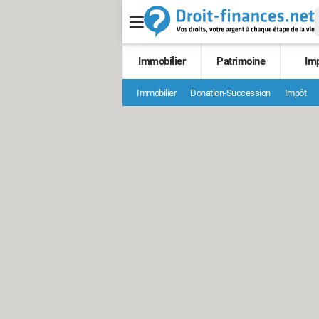
Immobilier
Patrimoine
Im
Immobilier
Donation-Succession
Impôt