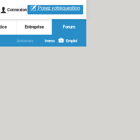
Posez votre
question
Connexion
tice
Entreprise
Forum
Annonces
Immo
Emploi