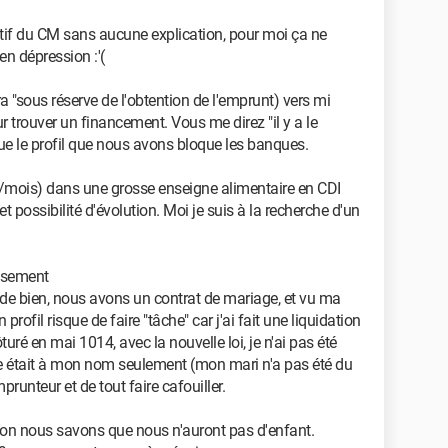
tif du CM sans aucune explication, pour moi ça ne
en dépression :'(
 "sous réserve de l'obtention de l'emprunt) vers mi
r trouver un financement. Vous me direz "il y a le
e que le profil que nous avons bloque les banques.
t/mois) dans une grosse enseigne alimentaire en CDI
t possibilité d'évolution. Moi je suis à la recherche d'un
usement
 de bien, nous avons un contrat de mariage, et vu ma
ofil risque de faire "tâche" car j'ai fait une liquidation
ôturé en mai 1014, avec la nouvelle loi, je n'ai pas été
ise était à mon nom seulement (mon mari n'a pas été du
prunteur et de tout faire cafouiller.
açon nous savons que nous n'auront pas d'enfant.