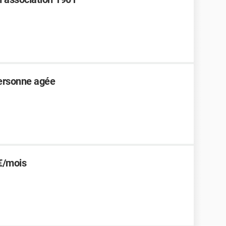
ersonne agée
€/mois