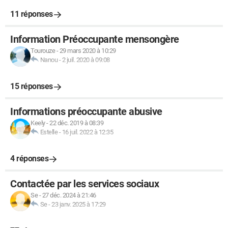
11 réponses
Information Préoccupante mensongère
Tourouze
-
29 mars 2020 à 10:29
Nanou
-
2 juil. 2020 à 09:08
15 réponses
Informations préoccupante abusive
Keely
-
22 déc. 2019 à 08:39
Estelle
-
16 juil. 2022 à 12:35
4 réponses
Contactée par les services sociaux
Se
-
27 déc. 2024 à 21:46
Se
-
23 janv. 2025 à 17:29