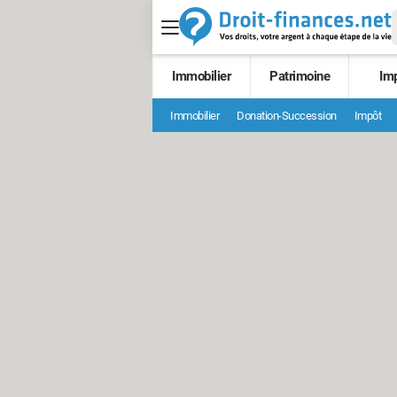
Immobilier
Patrimoine
Im
Immobilier
Donation-Succession
Impôt