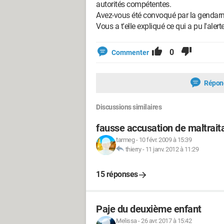
autorités compétentes.
Avez-vous été convoqué par la gendarme
Vous a t'elle expliqué ce qui a pu l'alerte
0
Commenter
Répon
Discussions similaires
fausse accusation de maltraita
tarmeg
-
10 févr. 2009 à 15:39
thierry
-
11 janv. 2012 à 11:29
15 réponses
Paje du deuxième enfant
Melissa
-
26 avr. 2017 à 15:42