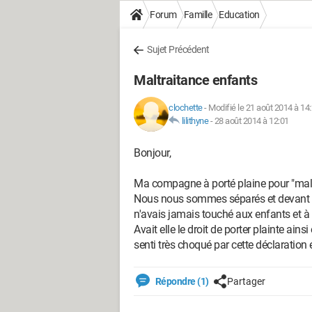
Forum
Famille
Education
Sujet Précédent
Maltraitance enfants
clochette
-
Modifié le 21 août 2014 à 14
lilithyne
-
28 août 2014 à 12:01
Bonjour,
Ma compagne à porté plaine pour "maltr
Nous nous sommes séparés et devant le 
n'avais jamais touché aux enfants et à 
Avait elle le droit de porter plainte ains
senti très choqué par cette déclaration e
Répondre (1)
Partager