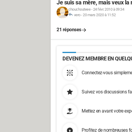
Je suis sa mère, mais veux la 
chouchouteee
-
24 févr. 2010 à 09:34
vero
-
20 mars 2020 à 11:52
21 réponses
DEVENEZ MEMBRE EN QUELQU
Connectez-vous simplemen
Suivez vos discussions fa
Mettez en avant votre exp
Profitez de nombreuses fo