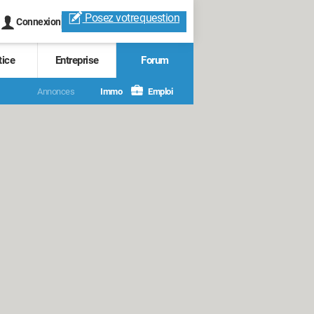
Posez votre
question
Connexion
tice
Entreprise
Forum
Annonces
Immo
Emploi