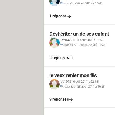
doris33
-
26 avr. 2017 à 15:46
1 réponse
Déshériter un de ses enfant
Zizou4723
-
31 août 2023 à 16:58
stella177
-
1 sept. 2023 à 12:23
8 réponses
je veux renier mon fils
juju1972
-
6 oct. 2011 à 22:13
sophiag
-
28 août 2014 à 16:28
9 réponses