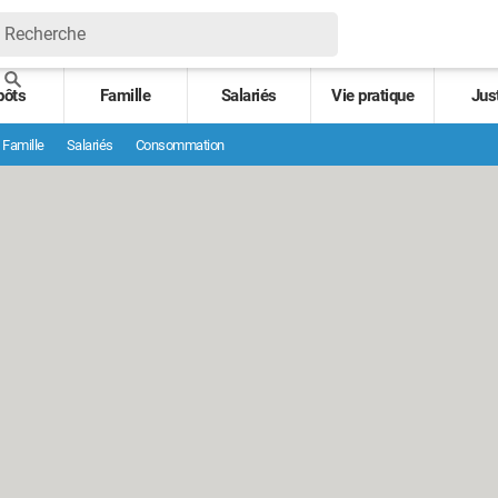
pôts
Famille
Salariés
Vie pratique
Jus
Famille
Salariés
Consommation