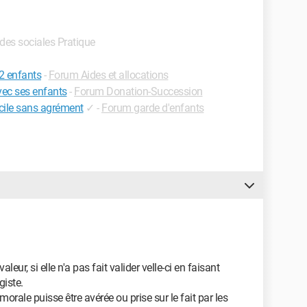
Aides sociales Pratique
 2 enfants
-
Forum Aides et allocations
vec ses enfants
-
Forum Donation-Succession
cile sans agrément
✓
-
Forum garde d'enfants
leur, si elle n'a pas fait valider velle-ci en faisant
iste.
morale puisse être avérée ou prise sur le fait par les