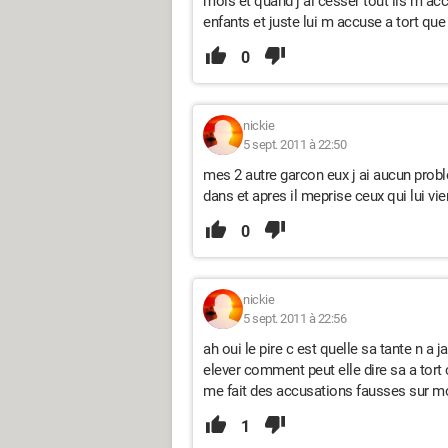
mois et quand j ai cesser tout ils m acc
enfants et juste lui m accuse a tort que
0
nickie
5 sept. 2011 à 22:50
mes 2 autre garcon eux j ai aucun proble
dans et apres il meprise ceux qui lui vi
0
nickie
5 sept. 2011 à 22:56
ah oui le pire c est quelle sa tante n a
elever comment peut elle dire sa a tort
me fait des accusations fausses sur moi
1