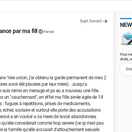
Sujet Suivant
NEW
nce par ma fill
Fermé
Pour mi
droits, 
d'une 1ère union, j'ai obtenu la garde permanent de mes 2
pres avoir été placées par leur mére) . Jusqu'a
 suis remis en menage et jai eu a nouveau une fille.
 un "cauchemard", en effet ma fille ainée agée de 14
: fugues à repetitions, prises de medicaments,
e, echec scolaire et surtout elle porte des accusations
encé a en vouloir a sa mere de lavoir abandonnée,
qu'elle considerait comme trop severe (ce qi n'est pas
de la famille qu'elle accusait d'attouchement sexuels