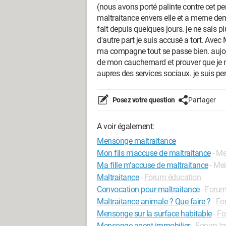
(nous avons porté palinte contre cet p
maltraitance envers elle et a meme dema
fait depuis quelques jours. je ne sais pl
d'autre part je suis accusé a tort. Avec 
ma compagne tout se passe bien. aujour
de mon cauchemard et prouver que je ne 
aupres des services sociaux. je suis pe
Posez votre question
Partager
A voir également:
Mensonge maltraitance
Mon fils m'accuse de maltraitance
- Me
Ma fille m'accuse de maltraitance
- Me
Maltraitance
-
Forum éducation
Convocation pour maltraitance
-
Forum
Maltraitance animale ? Que faire ?
-
Fo
Mensonge sur la surface habitable
-
Fo
Mensonge agent immobilier
-
Forum Im