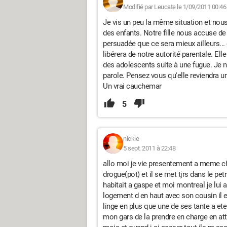
Modifié par Leucate le 1/09/2011 00:46
Je vis un peu la même situation et no
des enfants. Notre fille nous accuse de 
persuadée que ce sera mieux ailleurs...
libérera de notre autorité parentale. El
des adolescents suite à une fugue. Je ne
parole. Pensez vous qu'elle reviendra un
Un vrai cauchemar
5
nickie
5 sept. 2011 à 22:48
allo moi je vie presentement a meme ch
drogue(pot) et il se met tjrs dans le petr
habitait a gaspe et moi montreal je lui ai 
logement d en haut avec son cousin il es
linge en plus que une de ses tante a ete 
mon gars de la prendre en charge en att