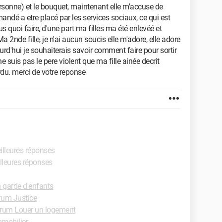
ersonne) et le bouquet, maintenant elle m'accuse de
ndé a etre placé par les services sociaux, ce qui est
us quoi faire, d'une part ma filles ma été enlevéé et
Ma 2nde fille, je n'ai aucun soucis elle m'adore, elle adore
d'hui je souhaiterais savoir comment faire pour sortir
suis pas le pere violent que ma fille ainée decrit
rdu. merci de votre reponse
illeures réponses
illeures réponses
 garde d'enfants
rum Justice
rum Louer un logement
mobilier