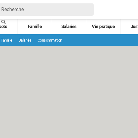
pôts
Famille
Salariés
Vie pratique
Jus
Famille
Salariés
Consommation