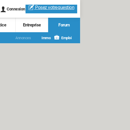
Posez votre
question
Connexion
tice
Entreprise
Forum
Annonces
Immo
Emploi