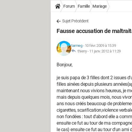
Forum
Famille
Mariage
Sujet Précédent
Fausse accusation de maltraita
tarmeg
-
10 févr. 2009 à 15:39
thierry -
11 janv. 2012 à 11:29
Bonjour,
je suis papa de 3 filles dont 2 issues 
filles ainées depuis plusieurs années(a
maintenant nous vivions heureus, je me
mais depuis quelques mois, nous vivons
ans nous créés beaucoup de problemes 
cigarettes, scarification,violence verbal
non fondées : tout d'abord elle a comm
ensuite ce fut au tour de ma compagne 
le cas) ensuite ce fut au tour d'un ami 