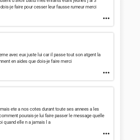
usent d avoir battu mes enfants etant jeunes j ai 3
 dois-je faire pour cesser leur fausse rumeur merci
me avec eux juste lui car il passe tout son atgent la
ennent en aides que dois-je faire merci
 jamais ete a nos cotes durant toute ses annees a les
 comment pourais-je lui faire passer le message quelle
 quand elle n a jamais l a