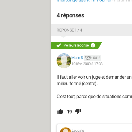
4 réponses
RÉPONSE 1 / 4
Meilleure réponse
Marie S
5 812
10 févr. 2009 à 17:38
Il faut aller voir un juge et demander u
milieu fermé (centre).
C'est tout, parce que de situations com
19
Leucate