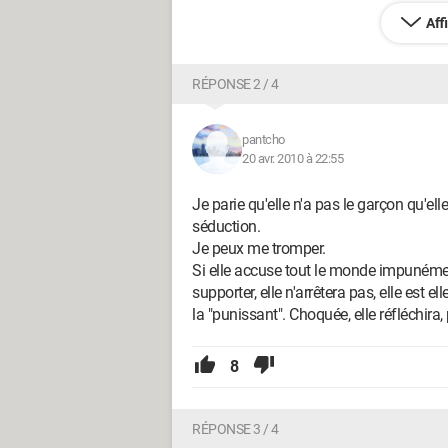
Aff
RÉPONSE 2 / 4
pantcho
20 avr. 2010 à 22:55
Je parie qu'elle n'a pas le garçon qu'e
séduction.
Je peux me tromper.
Si elle accuse tout le monde impunémen
supporter, elle n'arrêtera pas, elle est el
la "punissant". Choquée, elle réfléchira
8
RÉPONSE 3 / 4