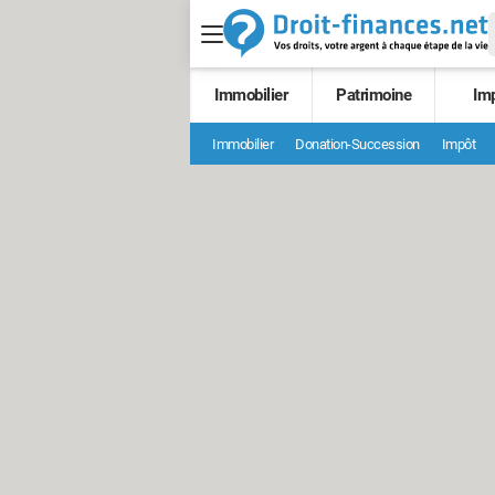
Immobilier
Patrimoine
Im
Immobilier
Donation-Succession
Impôt