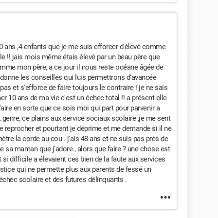
0 ans ,4 enfants que je me suis efforcer d'élevé comme
le !! jais mois même étais élevé par un beau père que
comme mon père, a ce jour il nous reste océane âgée de
s donne les conseilles qui luis permettrons d'avancée
as et s'efforce de faire toujours le contraire ! je ne sais
er 10 ans de ma vie c'est un échec total !! a présent elle
faire en sorte que ce sois moi qui part pour parvenir a
t genre, ce plains aux service sociaux scolaire ,je me sent
 a me reprocher et pourtant je déprime et me demande si il ne
ètre la corde au cou . j'ais 48 ans et ne suis pas prés de
e sa maman que j'adore , alors que faire ? une chose est
 si difficile a élevaient ces bien de la faute aux services
ustice qui ne permette plus aux parents de fessé un
 échec scolaire et des futures délinquants .