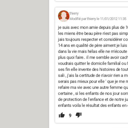
thierry
Modifié par thierry le 11/01/2012 11:35
je suis avec mon amie depuis plus de 1
les miens être beau père n'est pas simp
jais toujours respecter et considérer 
14 ans en qualité de père aiment je lui
dans la vie mais hélas elle ne m'écoute p
plus quoi faire.. il me semble avoir cach
voudrais quitter le domicile familial ou 
ses fin elle invente des histoires de tou
sali , j'ais la certitude de n'avoir rien
serais pas mieux pour elle ' que je me m
refaire ma vie avec une autre femme qu
certaine , si les enfants de nos jour sont
de protection de l'enfance et de notre j
enfants voila le résultat des enfants en
9