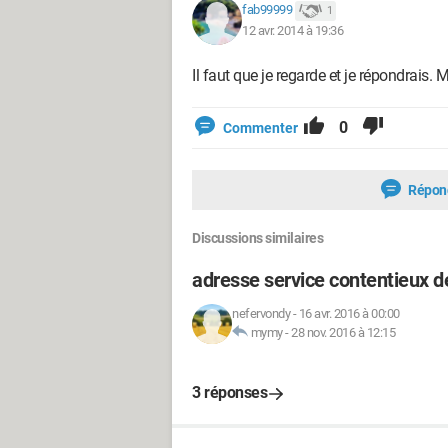
fab99999
1
12 avr. 2014 à 19:36
Il faut que je regarde et je répondrais. 
0
Commenter
Répon
Discussions similaires
adresse service contentieux de
nefervondy
-
16 avr. 2016 à 00:00
mymy
-
28 nov. 2016 à 12:15
3 réponses