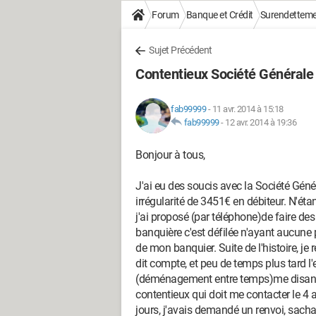
Forum
Banque et Crédit
Surendettem
Sujet Précédent
Contentieux Société Générale
fab99999
-
11 avr. 2014 à 15:18
fab99999
-
12 avr. 2014 à 19:36
Bonjour à tous,
J'ai eu des soucis avec la Société Géné
irrégularité de 3451€ en débiteur. N'ét
j'ai proposé (par téléphone)de faire de
banquière c'est défilée n'ayant aucune p
de mon banquier. Suite de l'histoire, je
dit compte, et peu de temps plus tard l
(déménagement entre temps)me disant q
contentieux qui doit me contacter le 4
jours, j'avais demandé un renvoi, sacha