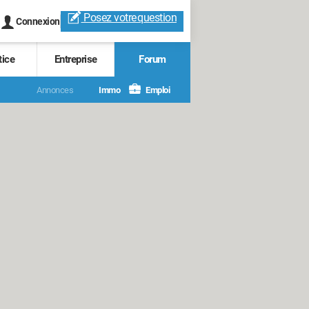
Posez votre
question
Connexion
tice
Entreprise
Forum
Annonces
Immo
Emploi