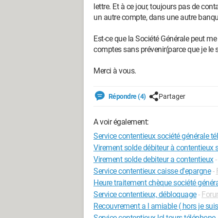
lettre. Et à ce jour, toujours pas de con
un autre compte, dans une autre banqu
Est-ce que la Société Générale peut me
comptes sans prévenir(parce que je le s
Merci à vous.
Répondre (4)
Partager
A voir également:
Service contentieux société générale t
Virement solde débiteur à contentieux 
Virement solde debiteur a contentieux
Service contentieux caisse d'epargne
-
Heure traitement chèque société génér
Service contentieux, débloquage
-
Foru
Recouvrement a l amiable ( hors je suis 
Service contentieux lcl tours téléphone