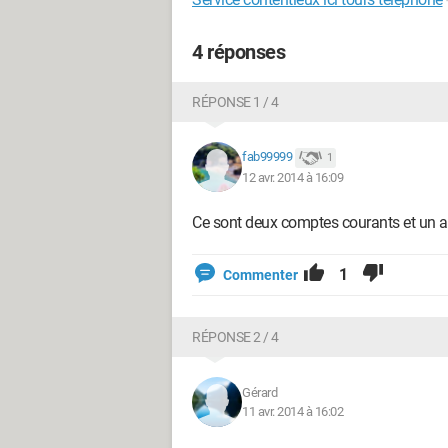
4 réponses
RÉPONSE 1 / 4
fab99999
1
12 avr. 2014 à 16:09
Ce sont deux comptes courants et un au
1
Commenter
RÉPONSE 2 / 4
Gérard
11 avr. 2014 à 16:02