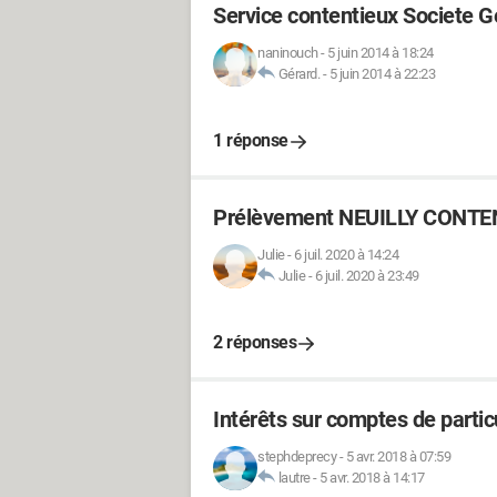
Service contentieux Societe G
naninouch
-
5 juin 2014 à 18:24
Gérard.
-
5 juin 2014 à 22:23
1 réponse
Prélèvement NEUILLY CONTE
Julie
-
6 juil. 2020 à 14:24
Julie
-
6 juil. 2020 à 23:49
2 réponses
Intérêts sur comptes de partic
stephdeprecy
-
5 avr. 2018 à 07:59
lautre
-
5 avr. 2018 à 14:17