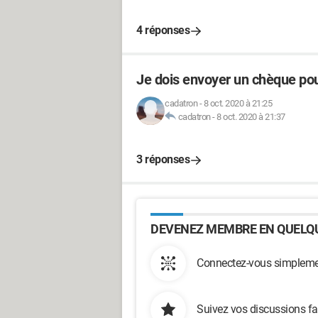
4 réponses
Je dois envoyer un chèque pour
cadatron
-
8 oct. 2020 à 21:25
cadatron
-
8 oct. 2020 à 21:37
3 réponses
DEVENEZ MEMBRE EN QUELQU
Connectez-vous simplemen
Suivez vos discussions fa