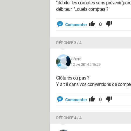
"débiter les comptes sans prévenir(parce
débiteur. "..quels comptes ?
0
Commenter
RÉPONSE 3 / 4
Gérard
12 avr. 2014 à 16:29
Clôturés ou pas ?
Y a t il dans vos conventions de comp
0
Commenter
RÉPONSE 4 / 4