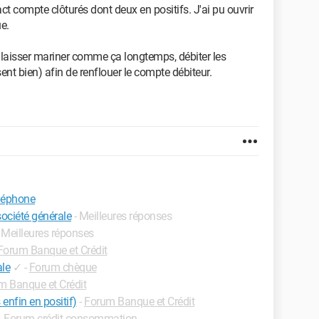
tact compte clôturés dont deux en positifs. J'ai pu ouvrir
e.
 laisser mariner comme ça longtemps, débiter les
ent bien) afin de renflouer le compte débiteur.
éléphone
société générale
- Meilleures réponses
- Meilleures réponses
Forum Banque et Crédit
ale
✓
-
Forum chèque
m Banque et Crédit
enfin en positif)
-
Forum Banque et Crédit
-
Forum crédit consommation