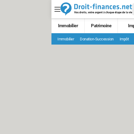
Immobilier
Patrimoine
Im
Immobilier
Donation-Succession
Impôt