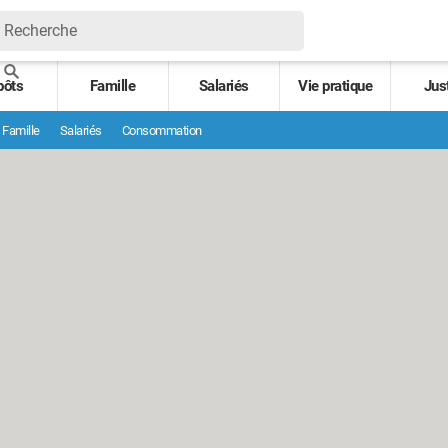
pôts
Famille
Salariés
Vie pratique
Jus
Famille
Salariés
Consommation