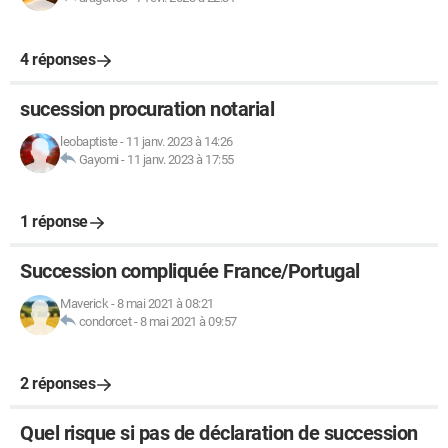
4 réponses
sucession procuration notarial
leobaptiste
-
11 janv. 2023 à 14:26
Gayomi
-
11 janv. 2023 à 17:55
1 réponse
Succession compliquée France/Portugal
Maverick
-
8 mai 2021 à 08:21
condorcet
-
8 mai 2021 à 09:57
2 réponses
Quel risque si pas de déclaration de succession