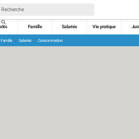
pôts
Famille
Salariés
Vie pratique
Jus
Famille
Salariés
Consommation