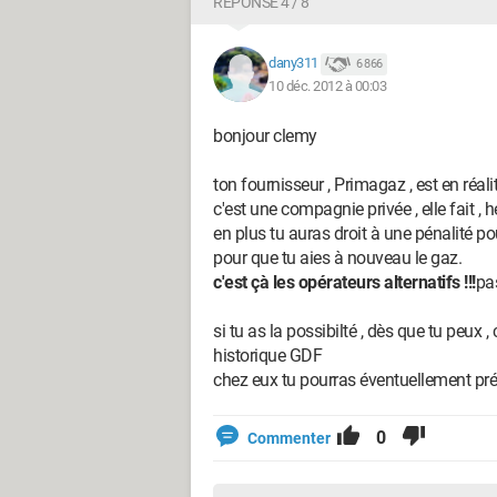
RÉPONSE 4 / 8
dany311
6 866
10 déc. 2012 à 00:03
bonjour clemy
ton fournisseur , Primagaz , est en réal
c'est une compagnie privée , elle fait , hé
en plus tu auras droit à une pénalité po
pour que tu aies à nouveau le gaz.
c'est çà les opérateurs alternatifs !!!
pas
si tu as la possibilté , dès que tu peux 
historique GDF
chez eux tu pourras éventuellement préte
0
Commenter