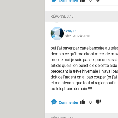
0
Commenter
RÉPONSE 3 / 8
clemy19
9 déc. 2012 à 20:16
oui j'ai payer par carte bancaire au tel
demain ce qu'il me diront merci de m'av
moi de mai je suis passer par une assist
article que si on beneficie de cette aid
precedant la trève hivernale il n'avai pa
doit de l'argent on ai pas couper (or j'
et maintenant que tout ai regler pouf su
au telephone demain !!!!
0
Commenter