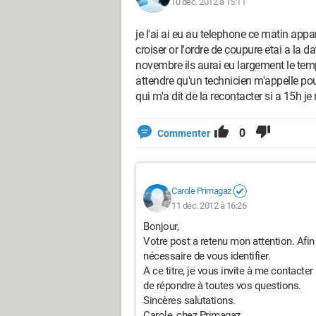
10 déc. 2012 à 15:11
je l'ai ai eu au telephone ce matin ap
croiser or l'ordre de coupure etai a la 
novembre ils aurai eu largement le temps
attendre qu'un technicien m'appelle pou
qui m'a dit de la recontacter si a 15h je n
0
Commenter
Carole Primagaz
11 déc. 2012 à 16:26
Bonjour,
Votre post a retenu mon attention. Afin 
nécessaire de vous identifier.
A ce titre, je vous invite à me contacte
de répondre à toutes vos questions.
Sincères salutations.
Carole, chez Primagaz