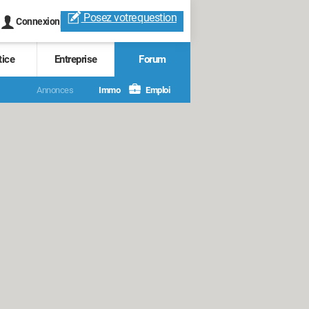
Posez votre
question
Connexion
tice
Entreprise
Forum
Annonces
Immo
Emploi