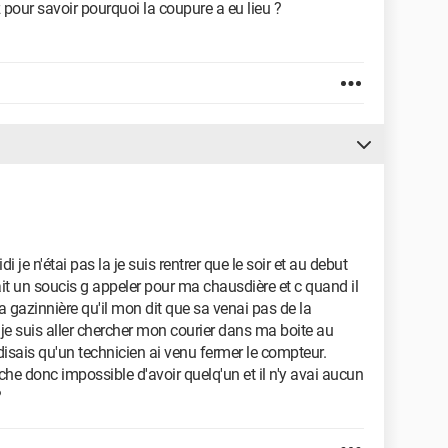
our savoir pourquoi la coupure a eu lieu ?
 je n'étai pas la je suis rentrer que le soir et au debut
ait un soucis g appeler pour ma chausdière et c quand il
 gazinnière qu'il mon dit que sa venai pas de la
e suis aller chercher mon courier dans ma boite au
ui disais qu'un technicien ai venu fermer le compteur.
he donc impossible d'avoir quelq'un et il n'y avai aucun
?