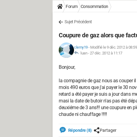
Forum
Consommation
Sujet Précédent
Coupure de gaz alors que fact
clemy19
-
Modifié le 9 déc. 2012 à 08:59
luan -
27 déc. 2012 à 11:17
Bonjour,
la compagnie de gaz nous as couper il y
mois 490 euros que j'ai payer le 30 nove
retard a été payer je suis a jour dans m
masi la date de butoir n'as pas été dépas
deuxiéme de 3 ans!!! une coupure en pl
chaude ni chauffage !!!!!
Répondre (8)
Partager