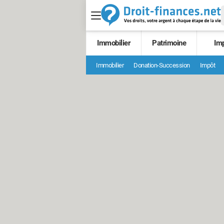
Immobilier
Patrimoine
Im
Immobilier
Donation-Succession
Impôt