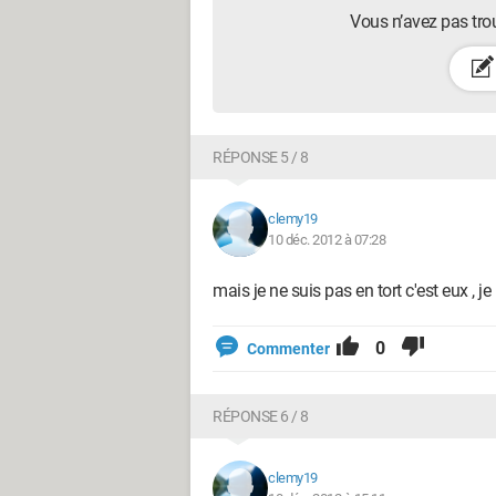
Vous n’avez pas tro
RÉPONSE 5 / 8
clemy19
10 déc. 2012 à 07:28
mais je ne suis pas en tort c'est eux , je 
0
Commenter
RÉPONSE 6 / 8
clemy19