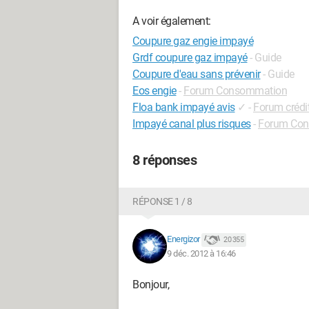
A voir également:
Coupure gaz engie impayé
Grdf coupure gaz impayé
- Guide
Coupure d'eau sans prévenir
- Guide
Eos engie
-
Forum Consommation
Floa bank impayé avis
✓
-
Forum créd
Impayé canal plus risques
-
Forum Co
8 réponses
RÉPONSE 1 / 8
Energizor
20 355
9 déc. 2012 à 16:46
Bonjour,