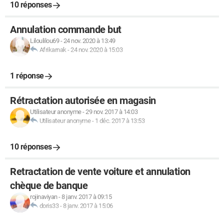
10 réponses
Annulation commande but
Liloulilou69
-
24 nov. 2020 à 13:49
Afrikarnak
-
24 nov. 2020 à 15:03
1 réponse
Rétractation autorisée en magasin
Utilisateur anonyme
-
29 nov. 2017 à 14:03
Utilisateur anonyme
-
1 déc. 2017 à 13:53
10 réponses
Retractation de vente voiture et annulation
chèque de banque
rojinaviyan
-
8 janv. 2017 à 09:15
doris33
-
8 janv. 2017 à 15:06