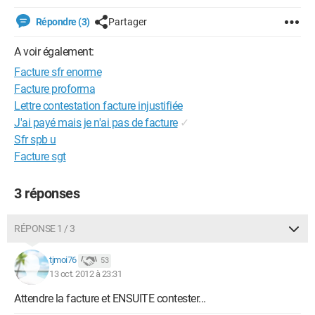
Répondre (3)
Partager
A voir également:
Facture sfr enorme
Facture proforma
Lettre contestation facture injustifiée
J'ai payé mais je n'ai pas de facture
✓
Sfr spb u
Facture sgt
3 réponses
RÉPONSE 1 / 3
tjmoi76
53
13 oct. 2012 à 23:31
Attendre la facture et ENSUITE contester...