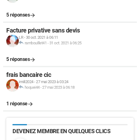
5 réponses
Facture privative sans devis
LR
-
30 oct. 2021 à 06:11
rambouillet41
-
31 oct. 2021 à 06:25
5 réponses
frais bancaire cic
imili2024
-
27 mai 2023 à 03:24
hoquei44
-
27 mai 2023 à 06:18
1 réponse
DEVENEZ MEMBRE EN QUELQUES CLICS