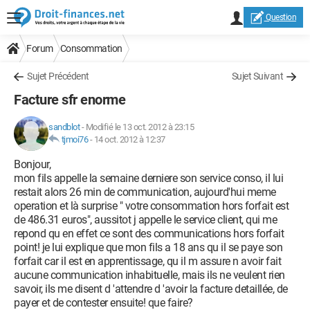
Question
Forum
Consommation
Sujet Précédent
Sujet Suivant
Facture sfr enorme
sandblot
-
Modifié le 13 oct. 2012 à 23:15
tjmoi76
-
14 oct. 2012 à 12:37
Bonjour,
mon fils appelle la semaine derniere son service conso, il lui
restait alors 26 min de communication, aujourd'hui meme
operation et là surprise " votre consommation hors forfait est
de 486.31 euros", aussitot j appelle le service client, qui me
repond qu en effet ce sont des communications hors forfait
point! je lui explique que mon fils a 18 ans qu il se paye son
forfait car il est en apprentissage, qu il m assure n avoir fait
aucune communication inhabituelle, mais ils ne veulent rien
savoir, ils me disent d 'attendre d 'avoir la facture detaillée, de
payer et de contester ensuite! que faire?