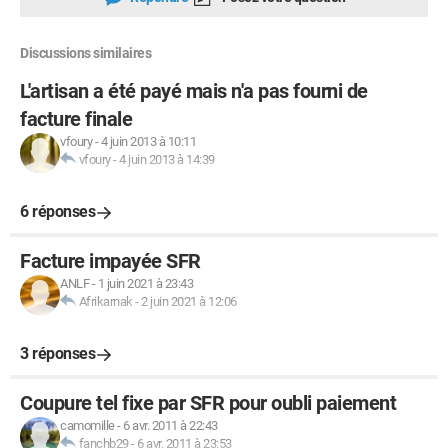
Discussions similaires
L'artisan a été payé mais n'a pas fourni de
facture finale
vfoury
-
4 juin 2013 à 10:11
vfoury
-
4 juin 2013 à 14:39
6 réponses
Facture impayée SFR
ANLF
-
1 juin 2021 à 23:43
Afrikarnak
-
2 juin 2021 à 12:06
3 réponses
Coupure tel fixe par SFR pour oubli paiement
camomille
-
6 avr. 2011 à 22:43
fanchb29
-
6 avr. 2011 à 23:53