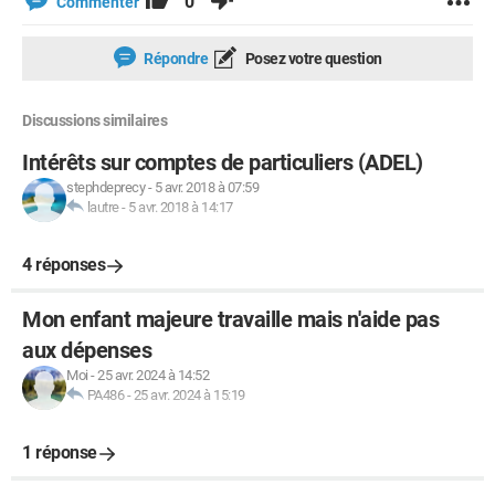
0
Commenter
Répondre
Posez votre question
Discussions similaires
Intérêts sur comptes de particuliers (ADEL)
stephdeprecy
-
5 avr. 2018 à 07:59
lautre
-
5 avr. 2018 à 14:17
4 réponses
Mon enfant majeure travaille mais n'aide pas
aux dépenses
Moi
-
25 avr. 2024 à 14:52
PA486
-
25 avr. 2024 à 15:19
1 réponse