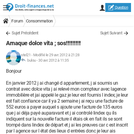
Question
Forum
Consommation
Sujet Précédent
Sujet Suivant
Arnaque dolce vita ; sos!!!!!!!!!!!
stel21
-
Modifié le 29 avr. 2012 à 21:28
bulou -
30 avr. 2012 à 11:35
Bonjour
En janvier 2012 j ai changé d appartement, j ai soumis un
contrat avec dolce vita j ai relevé mon compteur avec lagence
immobilière et jai appelé le gaz je leur est fournis l index; je leur
est fait confiance car il ya 2 semaine j ai reçu une facture de
552 euros a payer auquel s ajoute une facture de 135 euros
que j ai déja payé auparavant et j ai controlé lindex qu ils
indiquent sur la nouvelle facture il étais ok en fait ils se sont
trompé dans lindex de départ et j ai les preuves car c est inscrit
par l agence sur l état des lieux d entrées donc je leur ais