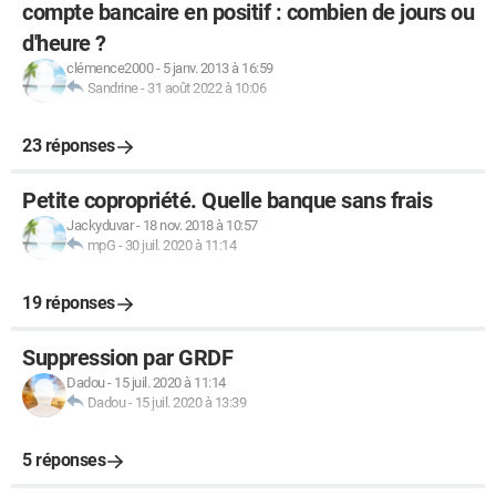
compte bancaire en positif : combien de jours ou
d'heure ?
clémence2000
-
5 janv. 2013 à 16:59
Sandrine
-
31 août 2022 à 10:06
23 réponses
Petite copropriété. Quelle banque sans frais
Jackyduvar
-
18 nov. 2018 à 10:57
mpG
-
30 juil. 2020 à 11:14
19 réponses
Suppression par GRDF
Dadou
-
15 juil. 2020 à 11:14
Dadou
-
15 juil. 2020 à 13:39
5 réponses