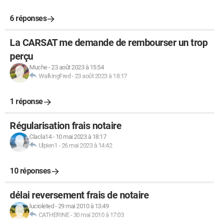
6 réponses
La CARSAT me demande de rembourser un trop
perçu
Muche
-
23 août 2023 à 15:54
WalkingFred
-
23 août 2023 à 18:17
1 réponse
Régularisation frais notaire
Clacla14
-
10 mai 2023 à 18:17
Ulpien1
-
26 mai 2023 à 14:42
10 réponses
délai reversement frais de notaire
lucioleted
-
29 mai 2010 à 13:49
CATHERINE
-
30 mai 2010 à 17:03