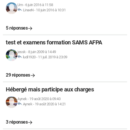
Um
-
6 juin 2016 à 11:58
LinaeN
-
10 juin 2016 à 10:31
5 réponses
test et examens formation SAMS AFPA
jessk
-
8 juin 2009 à 14:49
ludi1920
-
11 juil. 2019 à 23:09
29 réponses
Hébergé mais participe aux charges
Aynek
-
19 août 2020 à 09:40
Aynek
-
19 août 2020 à 14:21
3 réponses