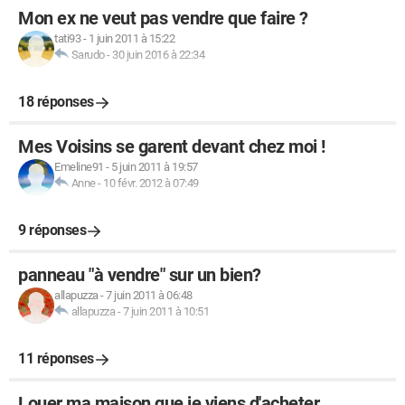
Mon ex ne veut pas vendre que faire ?
tati93
-
1 juin 2011 à 15:22
Sarudo
-
30 juin 2016 à 22:34
18 réponses
Mes Voisins se garent devant chez moi !
Emeline91
-
5 juin 2011 à 19:57
Anne
-
10 févr. 2012 à 07:49
9 réponses
panneau "à vendre" sur un bien?
allapuzza
-
7 juin 2011 à 06:48
allapuzza
-
7 juin 2011 à 10:51
11 réponses
Louer ma maison que je viens d'acheter