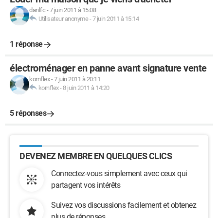
danlfc
-
7 juin 2011 à 15:08
Utilisateur anonyme
-
7 juin 2011 à 15:14
1 réponse
électroménager en panne avant signature vente
kornflex
-
7 juin 2011 à 20:11
kornflex
-
8 juin 2011 à 14:20
5 réponses
DEVENEZ MEMBRE EN QUELQUES CLICS
Connectez-vous simplement avec ceux qui
partagent vos intérêts
Suivez vos discussions facilement et obtenez
plus de réponses