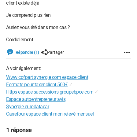
client existe déjà
Je comprend plus rien
Auriez vous été dans mon cas ?
Cordialement
Répondre (1)
Partager
A voir également:
Www cofpart synergie com espace client
Formate pour taxer client 500€
✓
Https espace successions groupebpce com
✓
Espace autoentrepreneur avis
Synergie eurodatacar
Carrefour espace client mon relevé mensuel
1 réponse