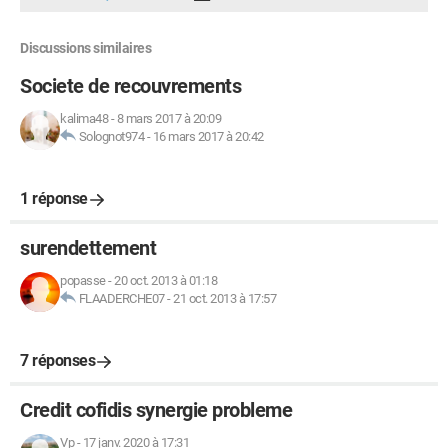
Discussions similaires
Societe de recouvrements
kalima48
-
8 mars 2017 à 20:09
Solognot974
-
16 mars 2017 à 20:42
1 réponse
surendettement
popasse
-
20 oct. 2013 à 01:18
FLAADERCHE07
-
21 oct. 2013 à 17:57
7 réponses
Credit cofidis synergie probleme
Vp
-
17 janv. 2020 à 17:31