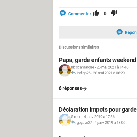
0
Commenter
Répon
Discussions similaires
Papa, garde enfants weekend e
nicocamargue
-
26 mai 2021 à 14:46
Indigo26
-
28 mai 2021 à 06:29
6 réponses
Déclaration impots pour gard
Simon
-
4 janv. 2019 à 17:36
goyave27
-
4 janv. 2019 à 18:06