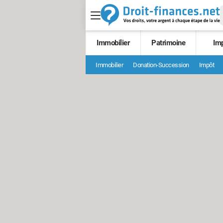
Immobilier
Patrimoine
Im
Immobilier
Donation-Succession
Impôt