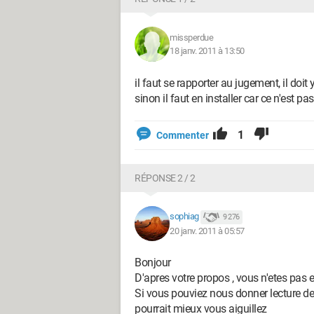
missperdue
18 janv. 2011 à 13:50
il faut se rapporter au jugement, il doi
sinon il faut en installer car ce n'est p
1
Commenter
RÉPONSE 2 / 2
sophiag
9 276
20 janv. 2011 à 05:57
Bonjour
D'apres votre propos , vous n'etes pas 
Si vous pouviez nous donner lecture des
pourrait mieux vous aiguillez