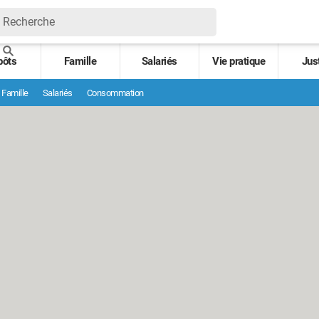
pôts
Famille
Salariés
Vie pratique
Jus
Famille
Salariés
Consommation