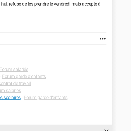
d'hui, refuse de les prendre le vendredi mais accepte à
Forum salariés
-
Forum garde d'enfants
ontrat de travail
um salariés
s scolaires
-
Forum garde d'enfants