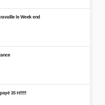
travaille le Week end
tance
ayé 35 H!!!!!!