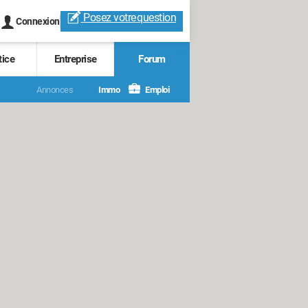
Posez votre
question
Connexion
tice
Entreprise
Forum
Annonces
Immo
Emploi