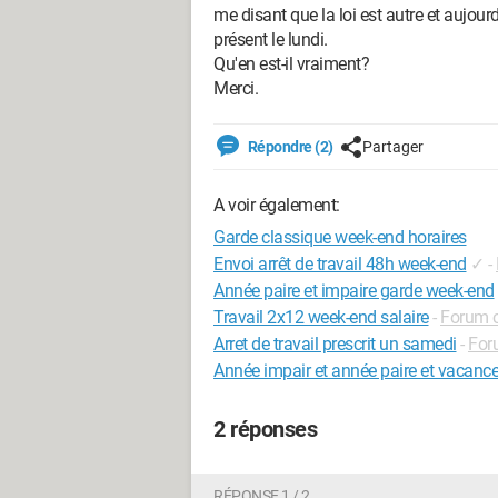
me disant que la loi est autre et aujour
présent le lundi.
Qu'en est-il vraiment?
Merci.
Répondre (2)
Partager
A voir également:
Garde classique week-end horaires
Envoi arrêt de travail 48h week-end
✓
-
Année paire et impaire garde week-end
Travail 2x12 week-end salaire
-
Forum c
Arret de travail prescrit un samedi
-
For
Année impair et année paire et vacance
2 réponses
RÉPONSE 1 / 2