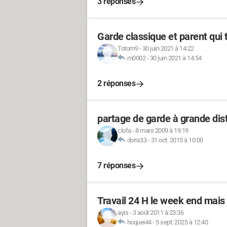
3 réponses
Garde classique et parent qui 
Totom9
-
30 juin 2021 à 14:22
m0002
-
30 juin 2021 à 14:54
2 réponses
partage de garde à grande dis
clofa
-
8 mars 2009 à 19:19
doris33
-
31 oct. 2015 à 10:00
7 réponses
Travail 24 H le week end mais p
ayis
-
3 août 2011 à 23:36
hoquei44
-
5 sept. 2025 à 12:40