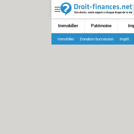
Immobilier
Patrimoine
Im
Immobilier
Donation-Succession
Impôt