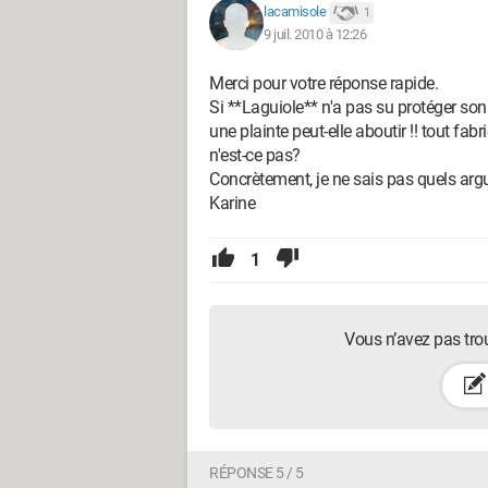
lacamisole
1
9 juil. 2010 à 12:26
Merci pour votre réponse rapide.
Si **Laguiole** n'a pas su protéger so
une plainte peut-elle aboutir !! tout fabr
n'est-ce pas?
Concrètement, je ne sais pas quels ar
Karine
1
Vous n’avez pas tro
RÉPONSE 5 / 5