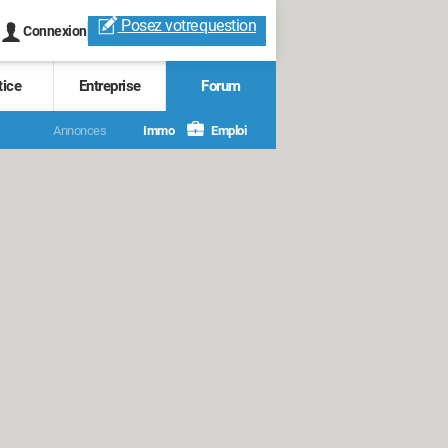
Posez votre
question
Connexion
tice
Entreprise
Forum
Annonces
Immo
Emploi