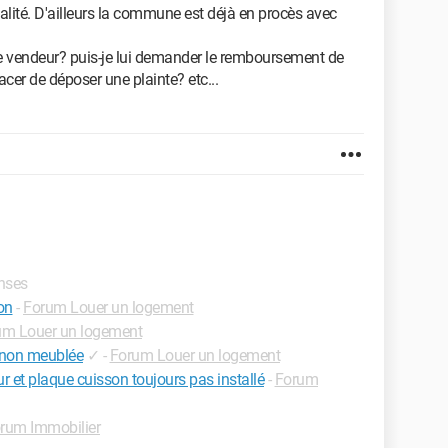
alité. D'ailleurs la commune est déjà en procès avec
 ce vendeur? puis-je lui demander le remboursement de
acer de déposer une plainte? etc...
onses
on
-
Forum Louer un logement
um Louer un logement
n non meublée
✓
-
Forum Louer un logement
 et plaque cuisson toujours pas installé
-
Forum
rum Immobilier