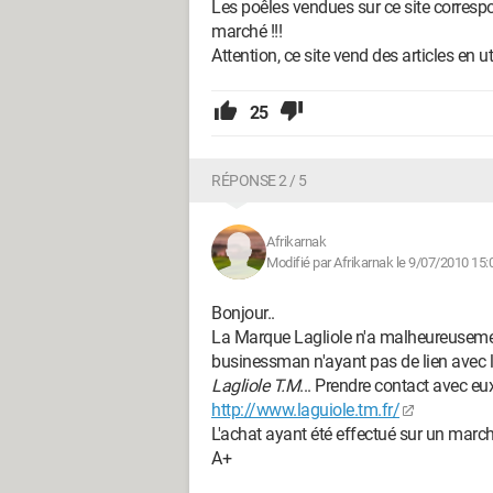
Les poêles vendues sur ce site correspo
marché !!!
Attention, ce site vend des articles en
25
RÉPONSE 2 / 5
Afrikarnak
Modifié par Afrikarnak le 9/07/2010 15:
Bonjour..
La Marque Lagliole n'a malheureusemen
businessman n'ayant pas de lien avec le
Lagliole T.M
... Prendre contact avec eux
http://www.laguiole.tm.fr/
L'achat ayant été effectué sur un marché
A+