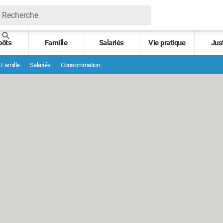
pôts
Famille
Salariés
Vie pratique
Jus
Famille
Salariés
Consommation