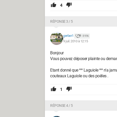
4
RÉPONSE 3 / 5
gerber1
8 996
9 juil. 2010 à 12:15
Bonjour
Vous pouvez déposer plainte ou demand
Etant donné que ** Laguiole ** n'a jam
couteaux Laguiole ou des poëles .
1
RÉPONSE 4 / 5