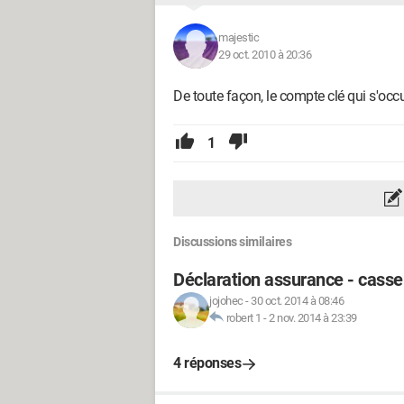
majestic
29 oct. 2010 à 20:36
De toute façon, le compte clé qui s'oc
1
Discussions similaires
Déclaration assurance - casse
jojohec
-
30 oct. 2014 à 08:46
robert 1
-
2 nov. 2014 à 23:39
4 réponses