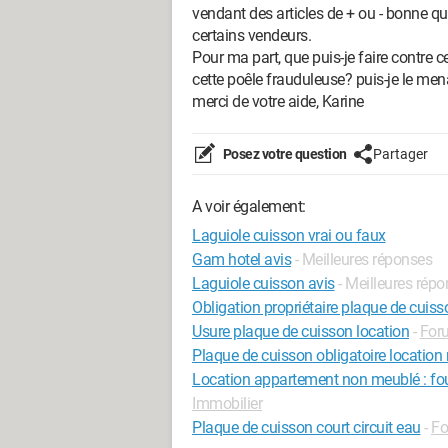
vendant des articles de + ou - bonne qu
certains vendeurs.
Pour ma part, que puis-je faire contre
cette poêle frauduleuse? puis-je le men
merci de votre aide, Karine
Posez votre question
Partager
A voir également:
Laguiole cuisson vrai ou faux
Gam hotel avis
- Meilleures réponses
Laguiole cuisson avis
- Meilleures rép
Obligation propriétaire plaque de cuiss
Usure plaque de cuisson location
-
For
Plaque de cuisson obligatoire locatio
Location appartement non meublé : four
Immobilier
Plaque de cuisson court circuit eau
-
Fo