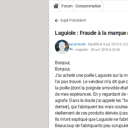
Forum
Consommation
Sujet Précédent
Laguiole : Fraude à la marque
lacamisole
-
Modifié le 9 juil. 2010 à 12:
majestic -
29 oct. 2010 à 20:36
Bonjour,
Bonjour,
J'ai acheté une poêle Laguiole sur la ma
l'ai pas trouvé. Le vendeur m'a dit que c
la poêle (dont la poignée amovible était
de mes espérances. En y regardant de + 
agrafe. Dans le doute j'ai appelé les "fo
dernier), qui fabriquent les vrais coute
réellement de ces produits dérivés (cass
Ils m'ont expliqué que Laguiole ne fab
Beaucoup de fabriquants peu scrupuleux