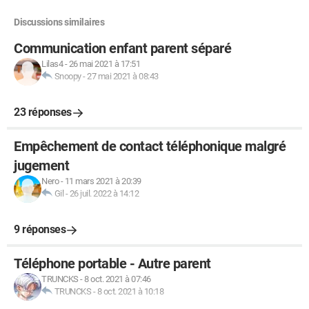
Discussions similaires
Communication enfant parent séparé
Lilas4
-
26 mai 2021 à 17:51
Snoopy
-
27 mai 2021 à 08:43
23 réponses
Empêchement de contact téléphonique malgré
jugement
Nero
-
11 mars 2021 à 20:39
Gil
-
26 juil. 2022 à 14:12
9 réponses
Téléphone portable - Autre parent
TRUNCKS
-
8 oct. 2021 à 07:46
TRUNCKS
-
8 oct. 2021 à 10:18