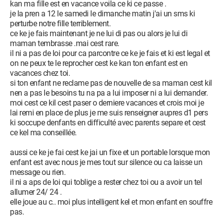
kan ma fille est en vacance voila ce ki ce passe .
je la pren a 12 le samedi le dimanche matin j'ai un sms ki
perturbe notre fille terriblement.
ce ke je fais maintenant je ne lui di pas ou alors je lui di
maman tembrasse .mai cest rare.
il ni a pas de loi pour ca parcontre ce ke je fais et ki est legal et
on ne peux te le reprocher cest ke kan ton enfant est en
vacances chez toi.
si ton enfant ne reclame pas de nouvelle de sa maman cest kil
nen a pas le besoins tu na pa a lui imposer ni a lui demander.
moi cest ce kil cest paser o derniere vacances et crois moi je
lai remi en place de plus je me suis renseigner aupres d1 pers
ki soccupe denfants en difficulté avec parents separe et cest
ce kel ma conseillée.
aussi ce ke je fai cest ke jai un fixe et un portable lorsque mon
enfant est avec nous je mes tout sur silence ou ca laisse un
message ou rien.
il ni a aps de loi qui toblige a rester chez toi ou a avoir un tel
allumer 24/ 24 .
elle joue au c.. moi plus intelligent kel et mon enfant en souffre
pas.