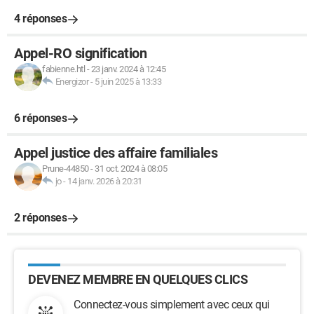
4 réponses
Appel-RO signification
fabienne.htl
-
23 janv. 2024 à 12:45
Energizor
-
5 juin 2025 à 13:33
6 réponses
Appel justice des affaire familiales
Prune-44850
-
31 oct. 2024 à 08:05
jo
-
14 janv. 2026 à 20:31
2 réponses
DEVENEZ MEMBRE EN QUELQUES CLICS
Connectez-vous simplement avec ceux qui