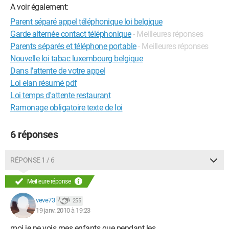
A voir également:
Parent séparé appel téléphonique loi belgique
Garde alternée contact téléphonique
- Meilleures réponses
Parents séparés et téléphone portable
- Meilleures réponses
Nouvelle loi tabac luxembourg belgique
Dans l'attente de votre appel
Loi elan résumé pdf
Loi temps d'attente restaurant
Ramonage obligatoire texte de loi
6 réponses
RÉPONSE 1 / 6
Meilleure réponse
veve73
255
19 janv. 2010 à 19:23
moi je ne vois mes enfants que pendant les