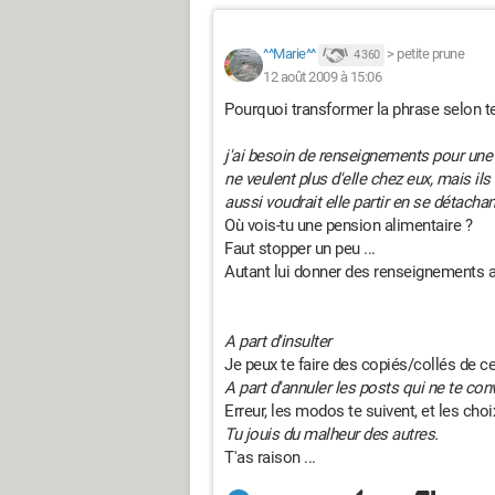
^^Marie^^
>
petite prune
4 360
12 août 2009 à 15:06
Pourquoi transformer la phrase selon t
j'ai besoin de renseignements pour une 
ne veulent plus d'elle chez eux, mais i
aussi voudrait elle partir en se détacha
Où vois-tu une pension alimentaire ?
Faut stopper un peu ...
Autant lui donner des renseignements 
A part d'insulter
Je peux te faire des copiés/collés de cer
A part d'annuler les posts qui ne te co
Erreur, les modos te suivent, et les choi
Tu jouis du malheur des autres.
T'as raison ...