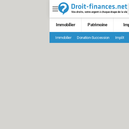
Immobilier
Patrimoine
Im
Immobilier
Donation-Succession
Impôt