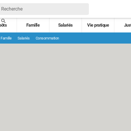
pôts
Famille
Salariés
Vie pratique
Jus
Famille
Salariés
Consommation