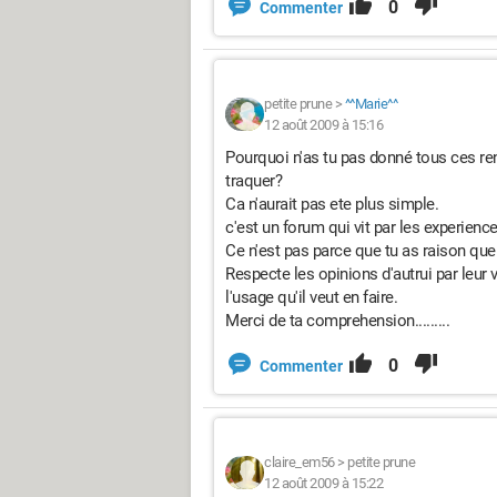
0
Commenter
petite prune
>
^^Marie^^
12 août 2009 à 15:16
Pourquoi n'as tu pas donné tous ces ren
traquer?
Ca n'aurait pas ete plus simple.
c'est un forum qui vit par les experience
Ce n'est pas parce que tu as raison que 
Respecte les opinions d'autrui par leur v
l'usage qu'il veut en faire.
Merci de ta comprehension.........
0
Commenter
claire_em56
>
petite prune
12 août 2009 à 15:22