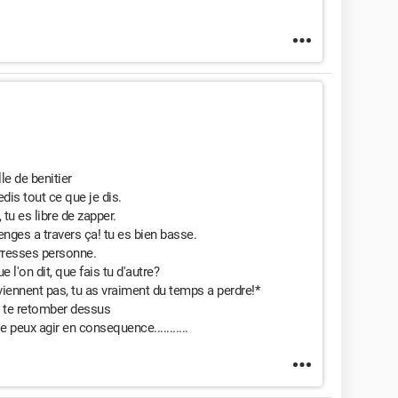
le de benitier
is tout ce que je dis.
tu es libre de zapper.
enges a travers ça! tu es bien basse.
erresses personne.
e l'on dit, que fais tu d'autre?
viennent pas, tu as vraiment du temps a perdre!*
t te retomber dessus
je peux agir en consequence...........