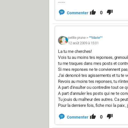
.......
0
Commenter
petite prune
>
^^Marie^^
12 août 2009 à 15:01
La tu me cherches!
Vois tu au moins tes reponses, grenouil
tu me traques dans mes posts et contred
Si mes reponses ne te conviennent pas, 
J'ai denoncé tes agissements et tu te v
Revois au moins tes reponses, tu n'int
A part d'insulter ou contredire tout ce qu
A part d'annuler les posts qui ne te con
Tu jouis du malheur des autres. Ca peu
Pour la derniere fois, fiche moi la paix , 
0
Commenter