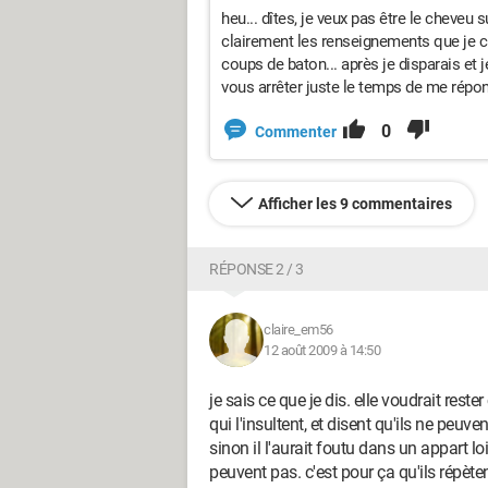
heu... dîtes, je veux pas être le cheveu
clairement les renseignements que je c
coups de baton... après je disparais et 
vous arrêter juste le temps de me répond
0
Commenter
Afficher les 9 commentaires
RÉPONSE 2 / 3
claire_em56
12 août 2009 à 14:50
je sais ce que je dis. elle voudrait res
qui l'insultent, et disent qu'ils ne peuve
sinon il l'aurait foutu dans un appart l
peuvent pas. c'est pour ça qu'ils répètent