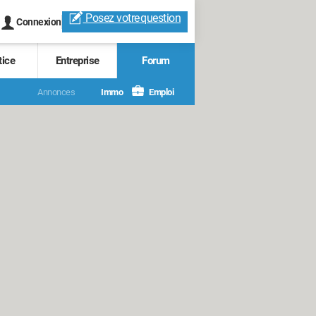
Posez votre
question
Connexion
tice
Entreprise
Forum
Annonces
Immo
Emploi