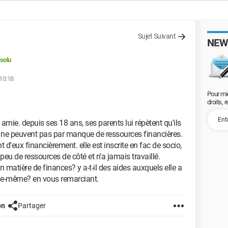
Sujet Suivant
NEW
solu
 10:18
Pour mi
droits, 
amie. depuis ses 18 ans, ses parents lui répètent qu'ils
ls ne peuvent pas par manque de ressources financières.
t d'eux financièrement. elle est inscrite en fac de socio,
peu de ressources de côté et n'a jamais travaillé.
en matière de finances? y a-t-il des aides auxquels elle a
elle-même? en vous remarciant.
on
Partager