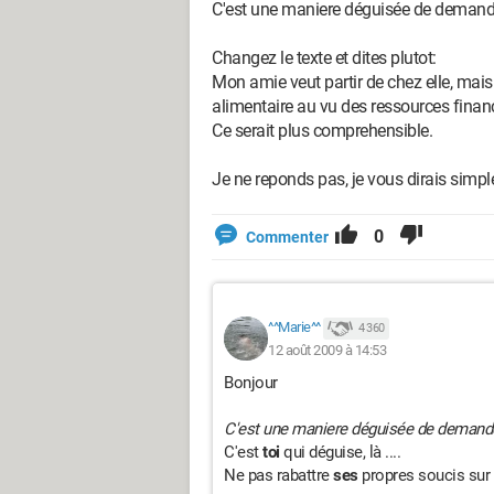
C'est une maniere déguisée de demande
Changez le texte et dites plutot:
Mon amie veut partir de chez elle, ma
alimentaire au vu des ressources financ
Ce serait plus comprehensible.
Je ne reponds pas, je vous dirais simpleme
0
Commenter
^^Marie^^
4 360
12 août 2009 à 14:53
Bonjour
C'est une maniere déguisée de demande
C'est
toi
qui déguise, là ....
Ne pas rabattre
ses
propres soucis sur 