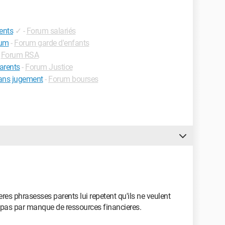
ents
✓
-
Forum salariés
rum
-
Forum garde d'enfants
-
Forum RSA
parents
-
Forum Justice
ans jugement
-
Forum bourses
es phrasesses parents lui repetent qu'ils ne veulent
nt pas par manque de ressources financieres.