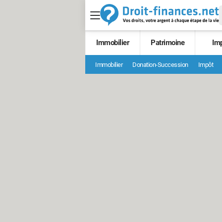
Immobilier
Patrimoine
Im
Immobilier
Donation-Succession
Impôt