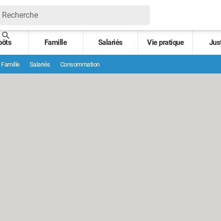
pôts
Famille
Salariés
Vie pratique
Jus
Famille
Salariés
Consommation