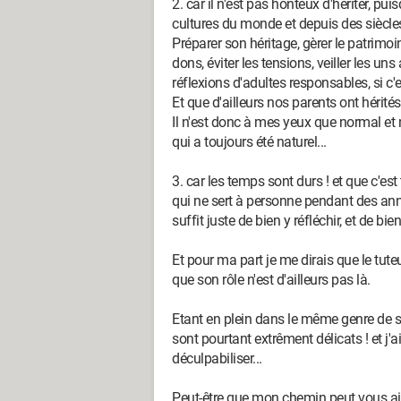
2. car il n'est pas honteux d'hériter, pui
cultures du monde et depuis des siècles 
Préparer son héritage, gèrer le patrimoin
dons, éviter les tensions, veiller les uns
réflexions d'adultes responsables, si c'
Et que d'ailleurs nos parents ont hérité
Il n'est donc à mes yeux que normal et n
qui a toujours été naturel...
3. car les temps sont durs ! et que c'es
qui ne sert à personne pendant des années
suffit juste de bien y réfléchir, et de bien
Et pour ma part je me dirais que le tute
que son rôle n'est d'ailleurs pas là.
Etant en plein dans le même genre de s
sont pourtant extrêment délicats ! et j
déculpabiliser...
Peut-être que mon chemin peut vous ai