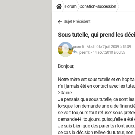
Forum
Donation-Succession
Sujet Précédent
Sous tutelle, qui prend les déc
peemti
-
Modifié le 7 juil. 2009 à 15:39
peemti -
14 août 2010 à 00:55
Bonjour,
Notre mère est sous tutelle et en hopit
n'ai jamais été en contact avec les tut
20aine.
Je pensais que sous tutelle, ce sont les
lorsque l'on demande une aide financiè
se voit toujours tout refuser sous prete
demande-t-il toujours, puisqu'elle a été
Je sais bien que des parents n'ont auc
ce cas la décision relève du tuteur, no