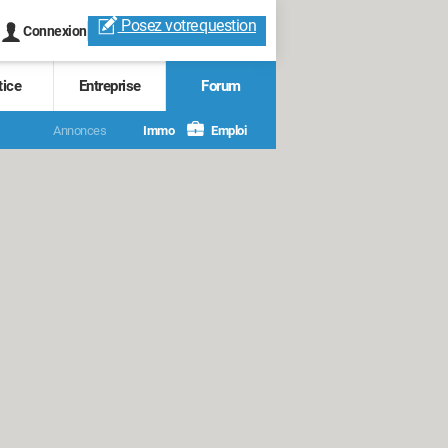
Posez votre
question
Connexion
tice
Entreprise
Forum
Annonces
Immo
Emploi