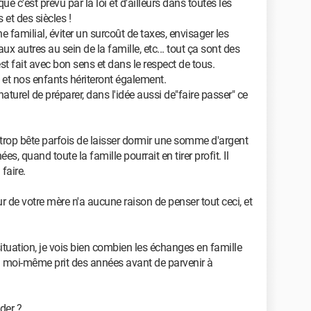
sque c'est prévu par la loi et d'ailleurs dans toutes les
et des siècles !
e familial, éviter un surcoût de taxes, envisager les
 aux autres au sein de la famille, etc... tout ça sont des
est fait avec bon sens et dans le respect de tous.
s et nos enfants hériteront également.
aturel de préparer, dans l'idée aussi de"faire passer" ce
t trop bête parfois de laisser dormir une somme d'argent
, quand toute la famille pourrait en tirer profit. Il
 faire.
ur de votre mère n'a aucune raison de penser tout ceci, et
ituation, je vois bien combien les échanges en famille
'ai moi-même prit des années avant de parvenir à
der ?