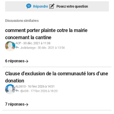
Répondre
Posez votre question
Discussions similaires
comment porter plainte cotre la mairie
concernant la cantine
ACP
-
30 déc. 2021 à 11:38
Jodelariege
-
30 déc. 2021 à 13:54
6 réponses
Clause d’exclusion de la communauté lors d’une
donation
AL0610
-
16 févr. 2026 à 14:51
djivi38
-
17 févr. 2026 à 18:20
7 réponses