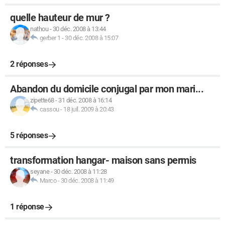
quelle hauteur de mur ?
nathou
-
30 déc. 2008 à 13:44
gerber 1
-
30 déc. 2008 à 15:07
2 réponses
Abandon du domicile conjugal par mon mari...
zipette68
-
31 déc. 2008 à 16:14
cassou
-
18 juil. 2009 à 20:43
5 réponses
transformation hangar- maison sans permis
seyane
-
30 déc. 2008 à 11:28
Marco
-
30 déc. 2008 à 11:49
1 réponse