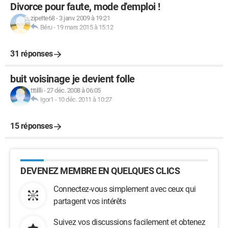
Divorce pour faute, mode d'emploi !
zipette68
-
3 janv. 2009 à 19:21
Béru
-
19 mars 2015 à 15:12
31 réponses
buit voisinage je devient folle
tttillli
-
27 déc. 2008 à 06:05
Igor1
-
10 déc. 2011 à 10:27
15 réponses
DEVENEZ MEMBRE EN QUELQUES CLICS
Connectez-vous simplement avec ceux qui
partagent vos intérêts
Suivez vos discussions facilement et obtenez