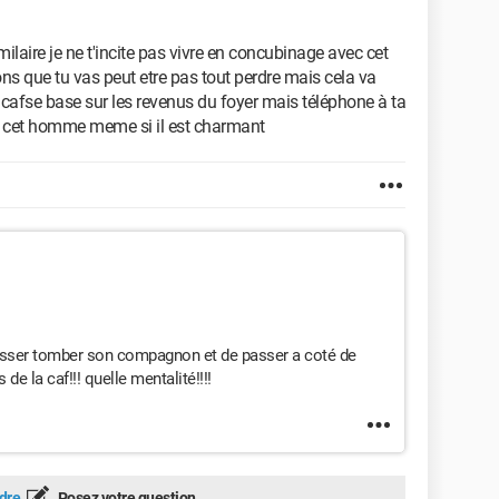
milaire je ne t'incite pas vivre en concubinage avec cet
ons que tu vas peut etre pas tout perdre mais cela va
 cafse base sur les revenus du foyer mais téléphone à ta
nt cet homme meme si il est charmant
 laisser tomber son compagnon et de passer a coté de
e la caf!!! quelle mentalité!!!!
dre
Posez votre question