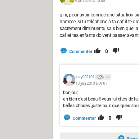
9 juin 2010 à 13:55
gini, pour avoir connue une situation si
homme, si tu téléphone à ta caf il te dr
sacrement diminuer tu sais bien que la
caf et tes enfants doivent passer ava
0
Commenter
katy902101
158
10 juin 2010 à 09:07
bonjour,
eh bien c'est beau!!! vous lui dites de
belles choses ,juste pour quelques sous d
0
Commenter
Répon