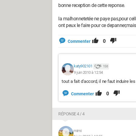
bonne reception de cette reponse.
la malhonnetetée ne paye pas,pour cell
ont peux le faire pour ce depanner,mais 
0
Commenter
katy902101
158
9 juin 2010 à 12:54
tout a fait d'accord, il ne faut induire le
0
Commenter
RÉPONSE 4 / 4
mimi