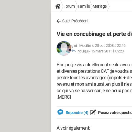
Forum
Famille
Mariage
Sujet Précédent
Vie en concubinage et perte d
gini
-
Modifié le 28 oct. 2008 à 22:46
riquiqui -
15 mars 2011 à 09:20
Bonjour,je vis actuellement seule avec 
et diverses prestations CAF ;je voudra
perdre tous les avantages (impots + deg
revenu et mon ami aussi ,en plus il n'e
ce qui va se passer car je ne peux pas
.MERCI
Répondre (4)
Posez votre questi
A voir également: