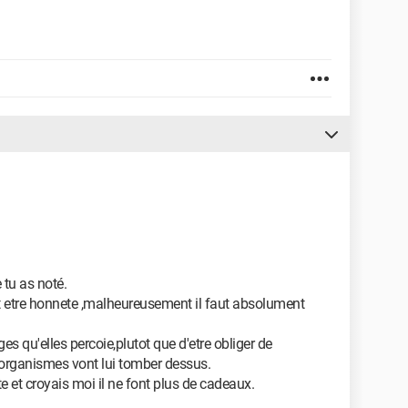
 tu as noté.
t etre honnete ,malheureusement il faut absolument
s qu'elles percoie,plutot que d'etre obliger de
 organismes vont lui tomber dessus.
ite et croyais moi il ne font plus de cadeaux.