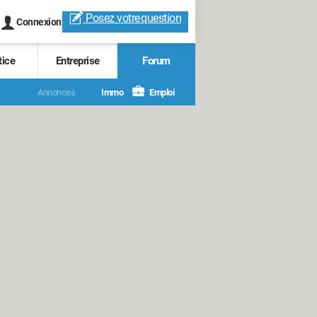
Posez votre
question
Connexion
tice
Entreprise
Forum
Annonces
Immo
Emploi