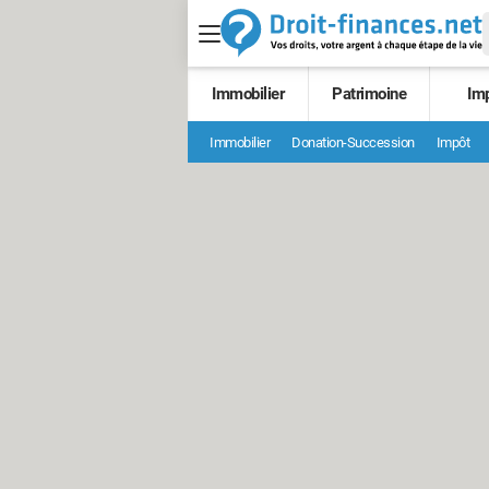
Immobilier
Patrimoine
Im
Immobilier
Donation-Succession
Impôt