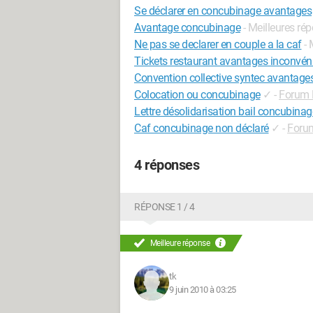
Se déclarer en concubinage avantages
Avantage concubinage
- Meilleures ré
Ne pas se declarer en couple a la caf
-
Tickets restaurant avantages inconvéni
Convention collective syntec avantage
Colocation ou concubinage
✓
-
Forum 
Lettre désolidarisation bail concubinag
Caf concubinage non déclaré
✓
-
Foru
4 réponses
RÉPONSE 1 / 4
Meilleure réponse
tk
9 juin 2010 à 03:25