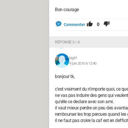
Bon courage
0
Commenter
RÉPONSE 3 / 4
big61
9 juin 2010 à 12:40
bonjour tk,
c'est vraiment du n'importe quoi, ce que
ne vas pas induire des gens qui veulen
qu'elle ce declare avec son ami.
il vaut mieux perdre un peu des avantage
rembourser les trop percues quand les
il ne faut pas croire la caf est en deffic