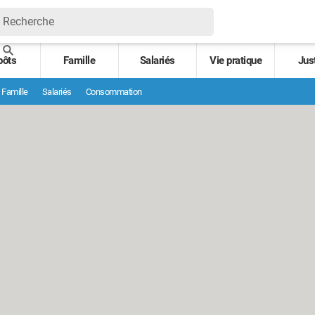
pôts
Famille
Salariés
Vie pratique
Jus
Famille
Salariés
Consommation