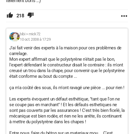
tellement bons ...)
218
bibi
>
mick72
10 oct. 2008 à 17:29
J'ai fait venir des experts à la maison pour ces problèmes de
carrelage.
Mon expert affirmait que le polystyrène n'était pas le bon,
l'expert défendant le constructeur disait le contraire : ils m'ont
creusé un trou dans la chape, pour convenir que le polystyrène
était conforme au bout du compte ...
ça m'a coûté des sous, ils m'ont ravagé une pièce ... pour rien !
Les experts évoquent un défaut esthétique, "tant que l'on ne
se coupe pas en marchant" ! Et les défauts esthetiques ne
sont pas couverts par les assurances ! C'est très bien ficelé, la
mécanique est bien rodée, et rien ne les arrête, ils continuent
à mettre du polystyrène dans les chapes !
Entre nous, faire du béton sur un materiaux mou ... C'est