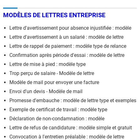
Lettre recommandation employeur
> Guide
Demander un temps partiel à son employeur : comment
MODÈLES DE LETTRES ENTREPRISE
faire
> Accueil - Temps de travail
Lettre d'avertissement pour absence injustifiée : modèle
Lettre d'avertissement à un salarié : modèle de lettre
Lettre de rappel de paiement : modèle type de relance
Confirmation après période d'essai : modèle de lettre
Lettre de mise à pied : modèle type
Trop perçu de salaire - Modèle de lettre
Modèle de mail pour envoyer une facture
Envoi d'un devis - Modèle de mail
Promesse d'embauche : modèle de lettre type et exemples
Exemple de certificat de travail : modèle type
Déclaration de non-condamnation : modèle
Lettre de refus de candidature : modèle simple et gratuit
Convocation à l'entretien préalable : modèle de lettre