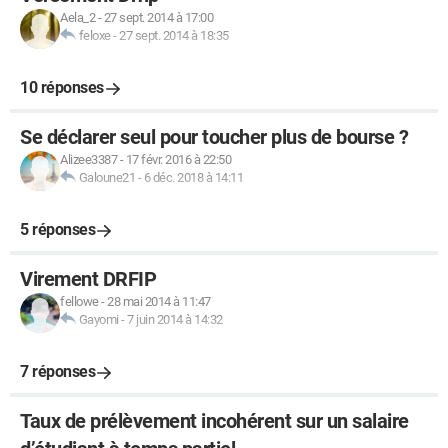
Aela_2
-
27 sept. 2014 à 17:00
feloxe
-
27 sept. 2014 à 18:35
10 réponses
Se déclarer seul pour toucher plus de bourse ?
Alizee3387
-
17 févr. 2016 à 22:50
Galoune21
-
6 déc. 2018 à 14:11
5 réponses
Virement DRFIP
fellowe
-
28 mai 2014 à 11:47
Gayomi
-
7 juin 2014 à 14:32
7 réponses
Taux de prélèvement incohérent sur un salaire