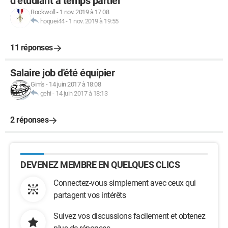
d’étudiant à temps partiel
Rockwoll
-
1 nov. 2019 à 17:08
hoquei44
-
1 nov. 2019 à 19:55
11 réponses
Salaire job d'été équipier
Gim's
-
14 juin 2017 à 18:08
gehi
-
14 juin 2017 à 18:13
2 réponses
DEVENEZ MEMBRE EN QUELQUES CLICS
Connectez-vous simplement avec ceux qui
partagent vos intérêts
Suivez vos discussions facilement et obtenez