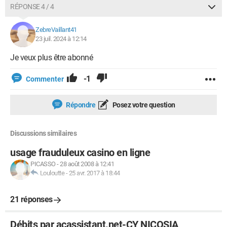
RÉPONSE 4 / 4
ZebreVaillant41
23 juil. 2024 à 12:14
Je veux plus être abonné
-1
Commenter
Répondre
Posez votre question
Discussions similaires
usage frauduleux casino en ligne
PICASSO
-
28 août 2008 à 12:41
Louloutte
-
25 avr. 2017 à 18:44
21 réponses
Débits par acassistant.net-CY NICOSIA