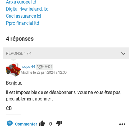
Anxa europe ltd
Digital river ireland, ltd.
Caci assurance lcl
Ppro financial ltd
4 réponses
RÉPONSE 1 / 4
hoquei44
9 404
Modifié le 23 juin 2024 à 12:00
Bonjour,
Il est impossible de se désabonner si vous ne vous êtes pas
préalablement abonner .
CB
0
Commenter