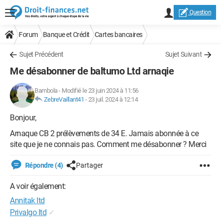
Question
Forum
Banque et Crédit
Cartes bancaires
Sujet Précédent
Sujet Suivant
Me désabonner de baltumo Ltd arnaqie
Bambola
-
Modifié le 23 juin 2024 à 11:56
ZebreVaillant41
-
23 juil. 2024 à 12:14
Bonjour,
Arnaque CB 2 prélèvements de 34 E. Jamais abonnée à ce
site que je ne connais pas. Comment me désabonner ? Merci
Répondre (4)
Partager
A voir également:
Annitak ltd
Privalgo ltd
✓