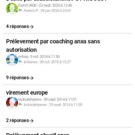
Domi13400
-
22 sept. 2023 à 12:40
Patrick.P
-
29 juin 2024 à 23:51
4 réponses
Prélevement par coaching anxa sans
autorisation
pchoq
-
9 oct. 2014 à 11:50
jmbanxa
-
30 oct. 2015 à 15:27
9 réponses
virement europe
louloutehyeres
-
29 sept. 2014 à 11:01
louloutehyeres
-
29 sept. 2014 à 11:55
2 réponses