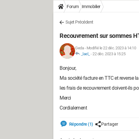
Forum
Immobilier
Sujet Précédent
Recouvrement sur sommes HT
Geda
-
Modifié le 22 déc. 2023 à 14:10
_lael_
-
22 déc. 2023 à 15:25
Bonjour,
Ma société facture en TTC et reverse l
les frais de recouvrement doivent-ils p
Merci
Cordialement
Répondre (1)
Partager