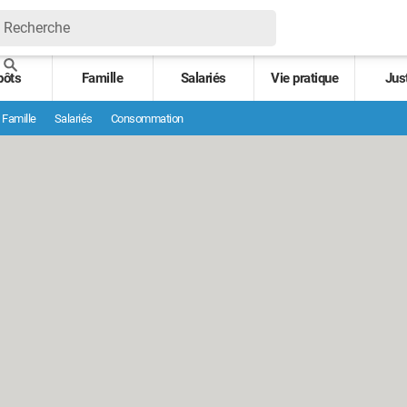
pôts
Famille
Salariés
Vie pratique
Jus
Famille
Salariés
Consommation