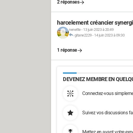
2 réponses
harcelement créancier synerg
nenette
-
13 juin 2023 à 20:49
gitane2229
-
14 juin 2023 à 09:30
1 réponse
DEVENEZ MEMBRE EN QUELQU
Connectez-vous simplemen
Suivez vos discussions fa
Mettez en avant votre exp