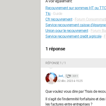
A voir également:
Recouvrement sur sommes HT ou TTC
Ttc
- Guide
Cfr recouvrement
-
Forum Consommat
Service recouvrement caisse d'épargn
Union pour le recouvrement
-
Forum Ban
Service recouvrement credit agricole
-
F
1 réponse
RÉPONSE 1 / 1
_lael_
3 011
22 déc. 2023 à 15:25
Que voulez vous dire par "frais de reco
Il s'agit de l'indemnité forfaitaire et 
les factures entre entreprises ?