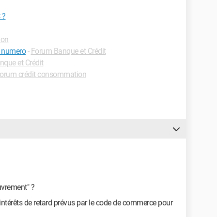
 ?
ion
e numero
-
Forum Banque et Crédit
que et Crédit
orum crédit consommation
uvrement" ?
des intérêts de retard prévus par le code de commerce pour