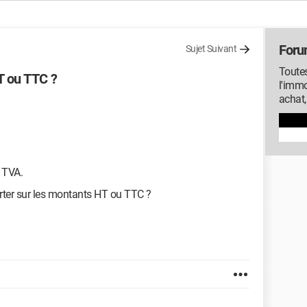
Foru
Sujet Suivant
Toutes
 ou TTC ?
l'immo
achat,
a TVA.
orter sur les montants HT ou TTC ?