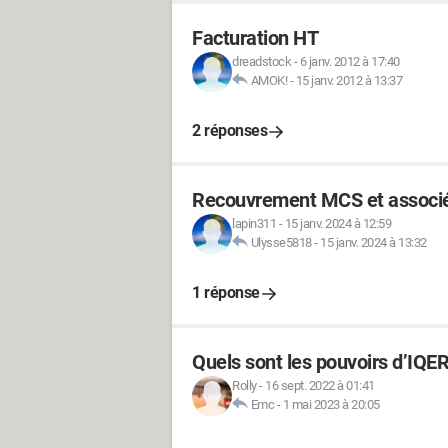
Facturation HT
dreadstock
-
6 janv. 2012 à 17:40
AMOK!
-
15 janv. 2012 à 13:37
2 réponses
Recouvrement MCS et associés
lapin311
-
15 janv. 2024 à 12:59
Ulysse5818
-
15 janv. 2024 à 13:32
1 réponse
Quels sont les pouvoirs d’IQE
Rolly
-
16 sept. 2022 à 01:41
Emc
-
1 mai 2023 à 20:05