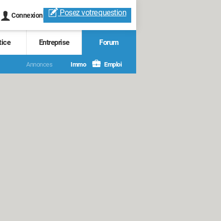
Posez votre
question
Connexion
tice
Entreprise
Forum
Annonces
Immo
Emploi