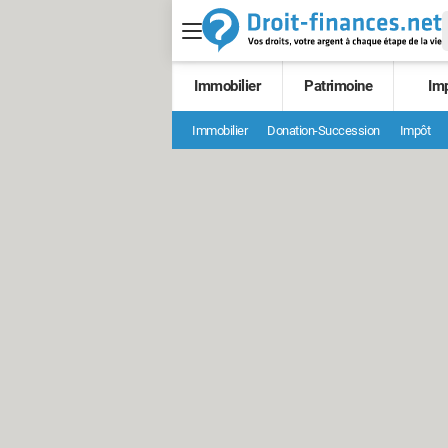
Immobilier
Patrimoine
Im
Immobilier
Donation-Succession
Impôt