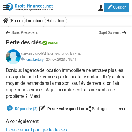
Question
Forum
Immobilier
Habitation
Sujet Précédent
Sujet Suivant
Perte des clés
Résolu
Nemes
-
Modifié le 20 nov. 2023 à 14:16
dna.factory
-
20 nov. 2023 à 15:11
Bonjour, l'agence de location immobilière ne retrouve plus les
clés qui lui ont été remises par le locataire sortant .Il n'y a plus
moyen de rentrer dans la maison, sauf évidement si on fait
appel à un serrurier...A qui incombe les frais inerrant à ce
problème ? Merci
Répondre (2)
Posez votre question
Partager
A voir également:
Licenciement pour perte de clés