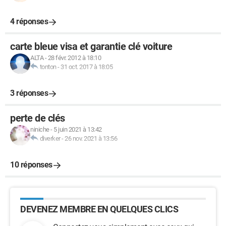
4 réponses
carte bleue visa et garantie clé voiture
ALTA
-
28 févr. 2012 à 18:10
tonton
-
31 oct. 2017 à 18:05
3 réponses
perte de clés
niniche
-
5 juin 2021 à 13:42
diverker
-
26 nov. 2021 à 13:56
10 réponses
DEVENEZ MEMBRE EN QUELQUES CLICS