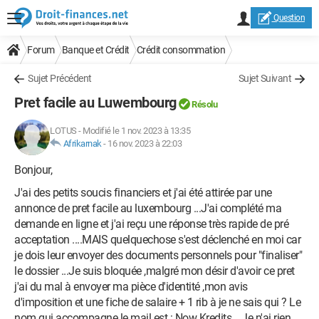
Question
Forum
Banque et Crédit
Crédit consommation
Sujet Précédent
Sujet Suivant
Pret facile au Luwembourg
Résolu
LOTUS
-
Modifié le 1 nov. 2023 à 13:35
Afrikarnak
-
16 nov. 2023 à 22:03
Bonjour,
J'ai des petits soucis financiers et j'ai été attirée par une
annonce de pret facile au luxembourg ...J'ai complété ma
demande en ligne et j'ai reçu une réponse très rapide de pré
acceptation ....MAIS quelquechose s'est déclenché en moi car
je dois leur envoyer des documents personnels pour "finaliser"
le dossier ...Je suis bloquée ,malgré mon désir d'avoir ce pret
j'ai du mal à envoyer ma pièce d'identité ,mon avis
d'imposition et une fiche de salaire + 1 rib à je ne sais qui ? Le
nom qui accompagne le mail est : Now Kredits....Je n'ai rien