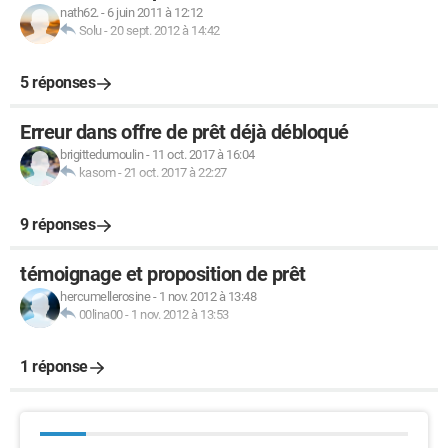
nath62.
-
6 juin 2011 à 12:12
Solu
-
20 sept. 2012 à 14:42
5 réponses
Erreur dans offre de prêt déjà débloqué
brigittedumoulin
-
11 oct. 2017 à 16:04
kasom
-
21 oct. 2017 à 22:27
9 réponses
témoignage et proposition de prêt
hercumellerosine
-
1 nov. 2012 à 13:48
00lina00
-
1 nov. 2012 à 13:53
1 réponse