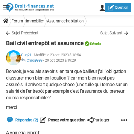
Question
Forum
Immobilier
Assurance habitation
Sujet Précédent
Sujet Suivant
Bail civil entrepôt et assurance
Résolu
Gug21
-
Modifié le 29 oct. 2023 à 18:54
Cmoi9999
-
29 oct. 2023 à 19:29
Bonsoir, je voulais savoir si en tant que bailleur j'ai l'obligation
d'assurer mon bien en location ? car mon bien n'est pas
assuré si il arriverait quelque chose (une tuile qui tombe sur un
salarié de l'entrepôt par exemple c'est l'assurance du preneur
ou ma responsabilité ?
merci
Répondre (2)
Posez votre question
Partager
A voir également: