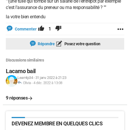
""(une tuile qui tombe sur un salarié de l'entrepôt par exemple
c'est l'assurance du preneur ou ma responsabilité ? ""
la votre bien entendu
1
Commenter
Répondre
Posez votre question
Discussions similaires
Lacamo bail
Leamtp34
-
31 janv. 2022 à 21:23
Olivia
-
4 déc. 2022 à 13:08
9 réponses
DEVENEZ MEMBRE EN QUELQUES CLICS