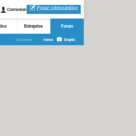
Posez votre
question
Connexion
tice
Entreprise
Forum
Annonces
Immo
Emploi