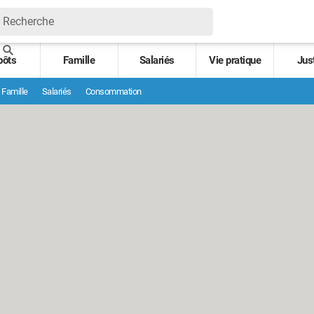
pôts
Famille
Salariés
Vie pratique
Jus
Famille
Salariés
Consommation