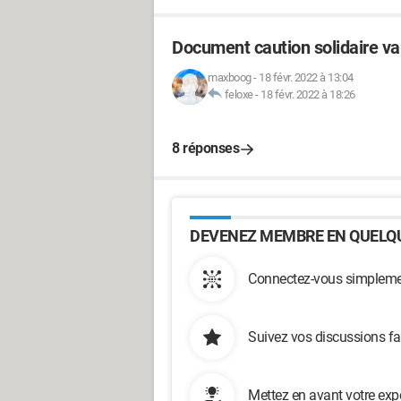
Document caution solidaire va
maxboog
-
18 févr. 2022 à 13:04
feloxe
-
18 févr. 2022 à 18:26
8 réponses
DEVENEZ MEMBRE EN QUELQU
Connectez-vous simplemen
Suivez vos discussions fa
Mettez en avant votre exp