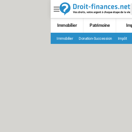
Immobilier
Patrimoine
Im
Immobilier
Donation-Succession
Impôt