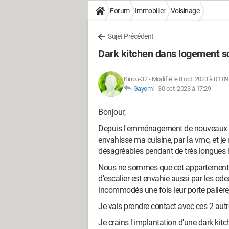
Forum
Immobilier
Voisinage
Sujet Précédent
Dark kitchen dans logement so
Kinou-32
-
Modifié le 8 oct. 2023 à 01:09
Gayomi
-
30 oct. 2023 à 17:29
Bonjour,
Depuis l'emménagement de nouveaux vo
envahisse ma cuisine, par la vmc, et je
désagréables pendant de très longues h
Nous ne sommes que cet appartement e
d'escalier est envahie aussi par les od
incommodés une fois leur porte palière
Je vais prendre contact avec ces 2 autr
Je crains l'implantation d'une dark kit