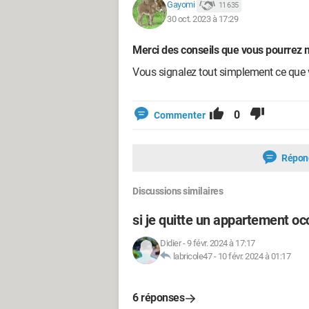
Gayomi
11 635
30 oct. 2023 à 17:29
Merci des conseils que vous pourrez m
Vous signalez tout simplement ce que v
0
Commenter
Répon
Discussions similaires
si je quitte un appartement oc
Didier
-
9 févr. 2024 à 17:17
labricole47
-
10 févr. 2024 à 01:17
6 réponses