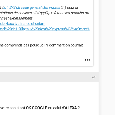
%
(
art. 278 du code général des impôts
), pour la
tations de services : il s'applique à tous les produits ou
x n'est expressément
ef/taux-tva-france-et-union-
rmal%20de%20la,taux%20n'est%20express%C3%A9ment%
je ne comprends pas pourquoi ni comment on pourrait
 votre assistant
OK GOOGLE
ou celui d’
ALEXA
?