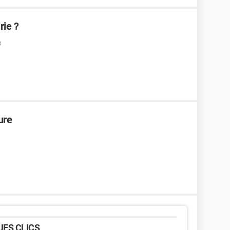
rie ?
3
ure
ES CLICS