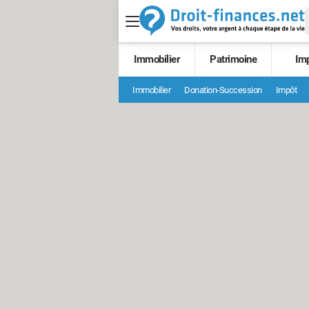
Immobilier
Patrimoine
Im
Immobilier
Donation-Succession
Impôt