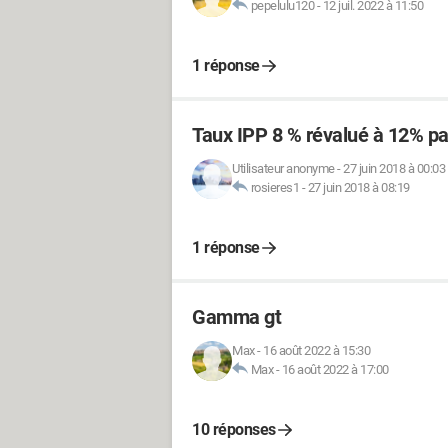
pepelulu120
-
12 juil. 2022 à 11:50
1 réponse
Taux IPP 8 % révalué à 12% par
Utilisateur anonyme
-
27 juin 2018 à 00:03
rosieres1
-
27 juin 2018 à 08:19
1 réponse
Gamma gt
Max
-
16 août 2022 à 15:30
Max
-
16 août 2022 à 17:00
10 réponses