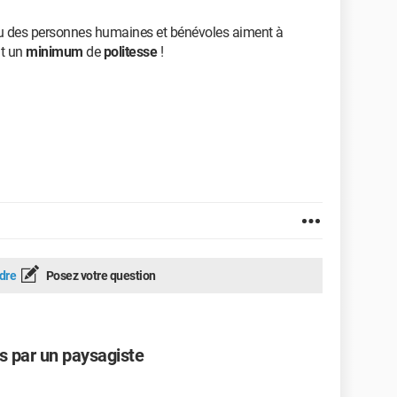
 ou des personnes humaines et bénévoles aiment à
t un
minimum
de
politesse
!
dre
Posez votre question
ts par un paysagiste