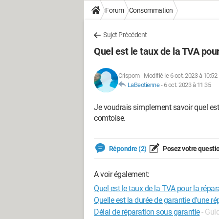
Forum
Consommation
Sujet Précédent
Quel est le taux de la TVA pou
Crispom
-
Modifié le 6 oct. 2023 à 10:52
LaBeotienne
-
6 oct. 2023 à 11:35
Je voudrais simplement savoir quel est 
comtoise.
Répondre (2)
Posez votre questi
A voir également:
Quel est le taux de la TVA pour la répa
Quelle est la durée de garantie d'une r
Délai de réparation sous garantie
- Gui