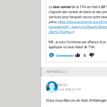
.
Le
taux normal
de la TVA est fixé à
20 
majorité des ventes de biens et des pres
services pour lesquels aucun autre tau
prévu.
https://www.economie.gouv.fr/ced
europeenne#:~:text=Le%20taux%20no
20pr%C3%A9vu
.
NB : je suis Comtoise par alliance et 
appliquer un taux réduit de TVA.
0
Commenter
RÉPONSE 2 / 2
BIDULE
6 oct. 2023 à 11:07
Vous vous êtes cru en train d’interroger