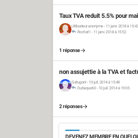
Taux TVA reduit 5.5% pour mai
Utilisateur anonyme
-
11 janv. 2018 à 15:4
Rochat1
-
11 janv. 2018 à 15:52
1 réponse
non assujettie à la TVA et fact
Gatugorri
-
10 juil. 2014 à 15:48
Dubaque60
-
10 juil. 2014 à 19:05
2 réponses
DEVENEZ MEMBRE EN QUELQU