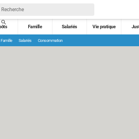
pôts
Famille
Salariés
Vie pratique
Jus
Famille
Salariés
Consommation