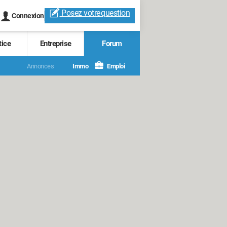
Posez votre
question
Connexion
tice
Entreprise
Forum
Annonces
Immo
Emploi