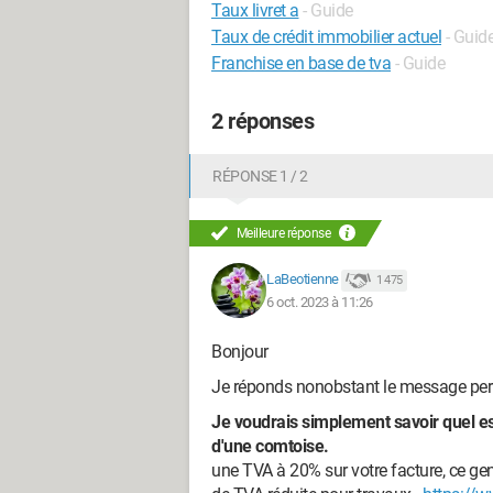
Taux livret a
- Guide
Taux de crédit immobilier actuel
- Guid
Franchise en base de tva
- Guide
2 réponses
RÉPONSE 1 / 2
Meilleure réponse
LaBeotienne
1 475
6 oct. 2023 à 11:26
Bonjour
Je réponds nonobstant le message pert
Je voudrais simplement savoir quel est
d'une c
une TVA à 20% sur votre facture, ce ge