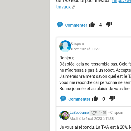
de TVA réduite pour travaux
https://w
travaux
4
Commenter
Crispom
6 oct. 2023 à 11:29
Bonjour,
Désolée, cela ne ressemble pas. Cela fai
ne m'adressais pas à un robot. Accept
J'aimerais vraiment savoir quel est le 
vous me répondre car personne ne sembl
Bonne journée et au plaisir de vous lire
0
Commenter
LaBeotienne
>
Crispom
1 475
Modifié le 6 oct. 2023 à 11:38
Je vous ai répondu. La TVA est à 20%, 