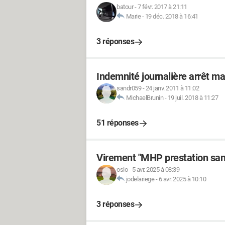
batour
-
7 févr. 2017 à 21:11
Marie
-
19 déc. 2018 à 16:41
3 réponses
Indemnité journalière arrêt m
sandr059
-
24 janv. 2011 à 11:02
MichaelBrunin
-
19 juil. 2018 à 11:27
51 réponses
Virement "MHP prestation san
oslo
-
5 avr. 2025 à 08:39
jodelariege
-
6 avr. 2025 à 10:10
3 réponses