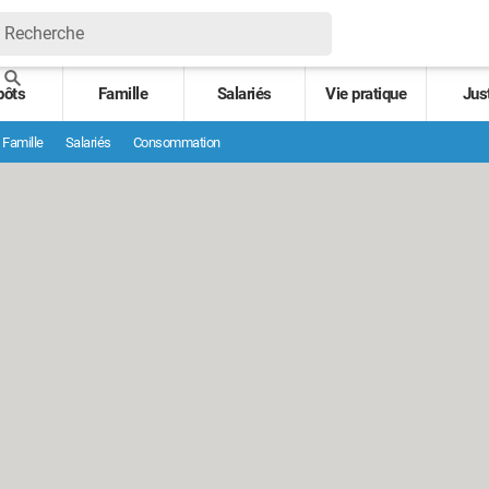
pôts
Famille
Salariés
Vie pratique
Jus
Famille
Salariés
Consommation