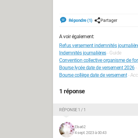
Répondre (1)
Partager
A voir également:
Refus versement indemnités journalièr
Indemnités journalières
- Guide
Convention collective organisme de fo
Bourse lycée date de versement 2026
-
Bourse collège date de versement
- Acc
1 réponse
RÉPONSE 1 / 1
Elsa62
4 sept. 2023 à 00:43