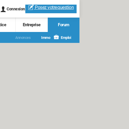
Posez votre
question
Connexion
tice
Entreprise
Forum
Annonces
Immo
Emploi