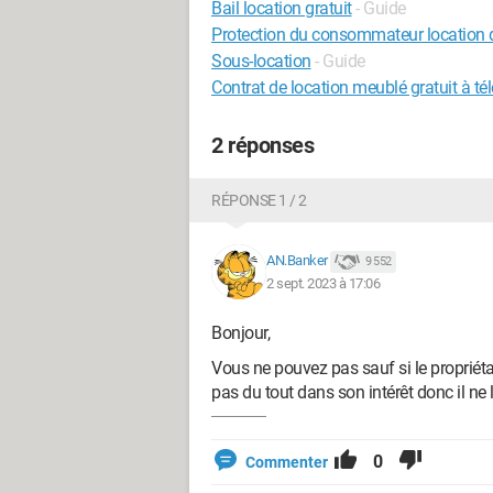
Bail location gratuit
- Guide
Protection du consommateur location d
Sous-location
- Guide
Contrat de location meublé gratuit à té
2 réponses
RÉPONSE 1 / 2
AN.Banker
9 552
2 sept. 2023 à 17:06
Bonjour,
Vous ne pouvez pas sauf si le propriéta
pas du tout dans son intérêt donc il ne 
0
Commenter