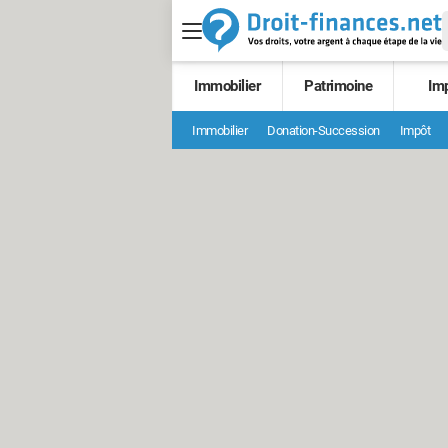
Immobilier
Patrimoine
Im
Immobilier
Donation-Succession
Impôt