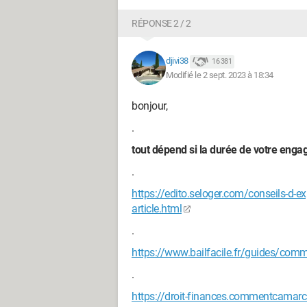
RÉPONSE 2 / 2
djivi38
16 381
Modifié le 2 sept. 2023 à 18:34
bonjour,
.
tout dépend si la durée de votre eng
.
https://edito.seloger.com/conseils-d-ex
article.html
.
https://www.bailfacile.fr/guides/comme
.
https://droit-finances.commentcamar