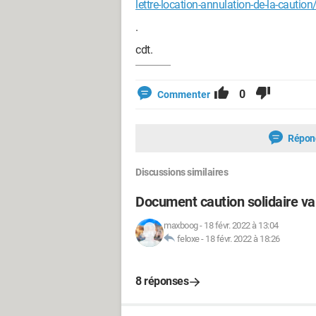
lettre-location-annulation-de-la-caution
.
cdt.
0
Commenter
Répon
Discussions similaires
Document caution solidaire va
maxboog
-
18 févr. 2022 à 13:04
feloxe
-
18 févr. 2022 à 18:26
8 réponses