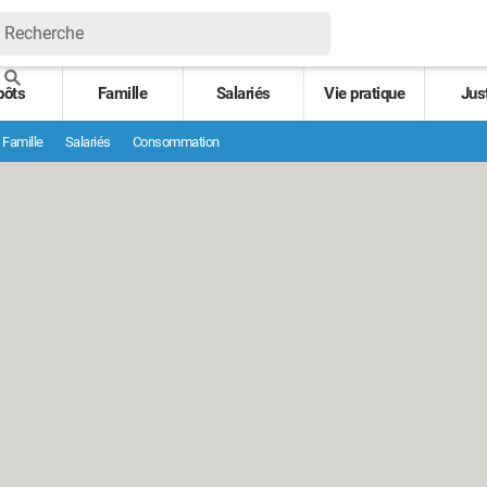
pôts
Famille
Salariés
Vie pratique
Jus
Famille
Salariés
Consommation