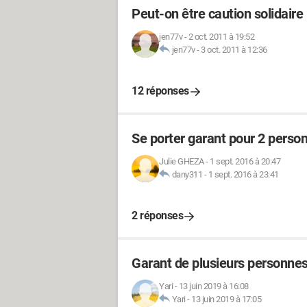
Peut-on être caution solidaire 
jen77v
-
2 oct. 2011 à 19:52
jen77v
-
3 oct. 2011 à 12:36
12 réponses
Se porter garant pour 2 perso
Julie GHEZA
-
1 sept. 2016 à 20:47
dany311
-
1 sept. 2016 à 23:41
2 réponses
Garant de plusieurs personn
Yari
-
13 juin 2019 à 16:08
Yari
-
13 juin 2019 à 17:05