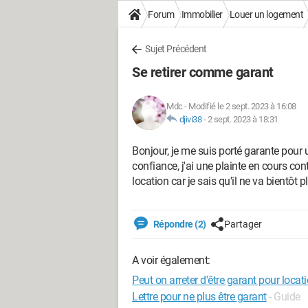
Forum
Immobilier
Louer un logement
Sujet Précédent
Se retirer comme garant
Mdc
-
Modifié le 2 sept. 2023 à 16:08
djivi38
-
2 sept. 2023 à 18:31
Bonjour, je me suis porté garante pour
confiance, j'ai une plainte en cours con
location car je sais qu'il ne va bientôt 
Répondre (2)
Partager
A voir également:
Peut on arreter d'être garant pour locat
Lettre pour ne plus être garant
- Guide