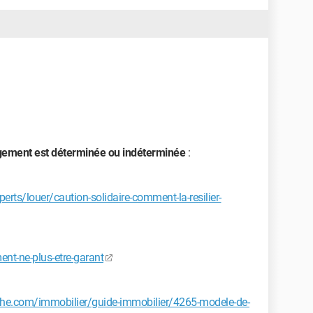
agement est déterminée ou indéterminée
:
perts/louer/caution-solidaire-comment-la-resilier-
nt-ne-plus-etre-garant
che.com/immobilier/guide-immobilier/4265-modele-de-