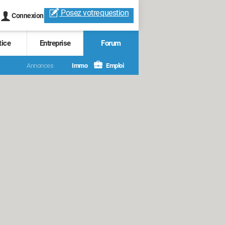
Posez votre
question
Connexion
tice
Entreprise
Forum
Annonces
Immo
Emploi