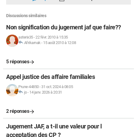
Discussions similaires
Non signification du jugement jaf que faire??
asterix35
-
22 févr. 2010 à 15:35
Afrikarnak
-
15 août 2010 à 12:08
5 réponses
Appel justice des affaire familiales
Prune-44850
-
31 oct. 2024 à 08:05
jo
-
14 janv. 2026 à 20:31
2 réponses
Jugement JAF, a t-il une valeur pour l
acceptation des CP ?