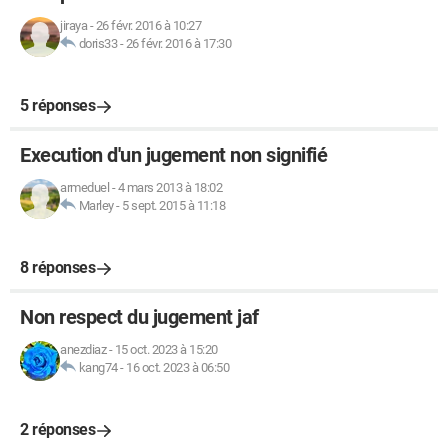
jiraya
-
26 févr. 2016 à 10:27
doris33
-
26 févr. 2016 à 17:30
5 réponses
Execution d'un jugement non signifié
armeduel
-
4 mars 2013 à 18:02
Marley
-
5 sept. 2015 à 11:18
8 réponses
Non respect du jugement jaf
anezdiaz
-
15 oct. 2023 à 15:20
kang74
-
16 oct. 2023 à 06:50
2 réponses