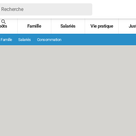
pôts
Famille
Salariés
Vie pratique
Jus
Famille
Salariés
Consommation