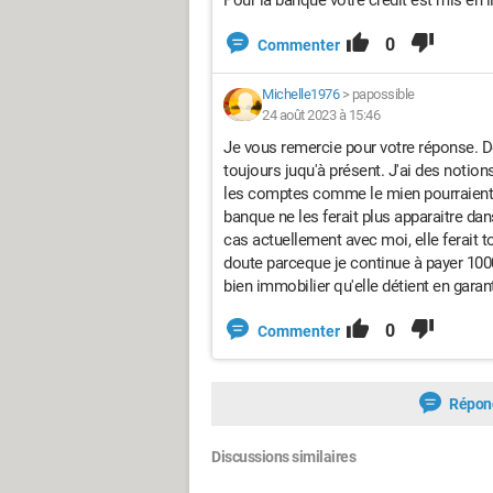
Pour la banque votre crédit est mis en l
0
Commenter
Michelle1976
>
papossible
24 août 2023 à 15:46
Je vous remercie pour votre réponse. Do
toujours juqu'à présent. J'ai des noti
les comptes comme le mien pourraient 
banque ne les ferait plus apparaitre da
cas actuellement avec moi, elle ferait 
doute parceque je continue à payer 100
bien immobilier qu'elle détient en garan
0
Commenter
Répon
Discussions similaires