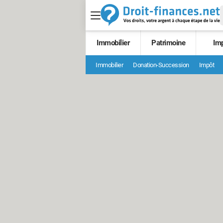
Immobilier
Patrimoine
Im
Immobilier
Donation-Succession
Impôt