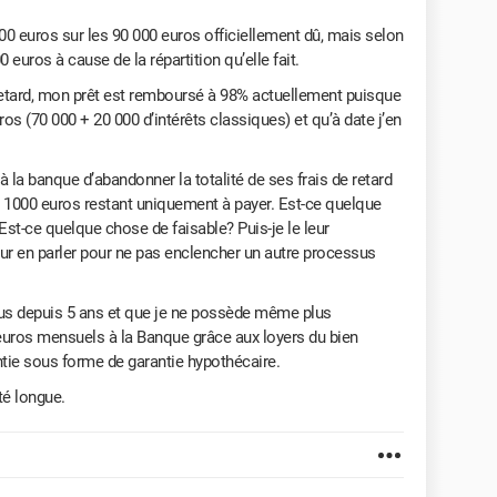
000 euros sur les 90 000 euros officiellement dû, mais selon
 euros à cause de la répartition qu’elle fait.
 retard, mon prêt est remboursé à 98% actuellement puisque
ros (70 000 + 20 000 d’intérêts classiques) et qu’à date j’en
 la banque d’abandonner la totalité de ses frais de retard
es 1000 euros restant uniquement à payer. Est-ce quelque
st-ce quelque chose de faisable? Puis-je le leur
ur en parler pour ne pas enclencher un autre processus
lus depuis 5 ans et que je ne possède même plus
 euros mensuels à la Banque grâce aux loyers du bien
ntie sous forme de garantie hypothécaire.
té longue.