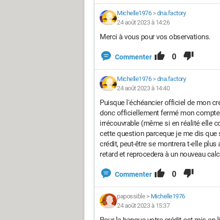
Michelle1976
>
dna.factory
24 août 2023 à 14:26
Merci à vous pour vos observations.
0
Commenter
Michelle1976
>
dna.factory
24 août 2023 à 14:40
Puisque l'échéancier officiel de mon cré
donc officiellement fermé mon compte 
irrécouvrable (même si en réalité elle 
cette question parceque je me dis que 
crédit, peut-être se montrera t-elle plus
retard et reprocedera à un nouveau calc
0
Commenter
papossible
>
Michelle1976
24 août 2023 à 15:37