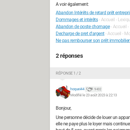
A voir également:
Abandon Intérêts de retard prêt entrepr
Dommages et intérêts
- Accueil - Lexiq
Abandon de poste chomage
- Accueil
Decharge de pret d'argent
- Accueil - M
Ne pas rembourser son prêt immobilier
2 réponses
RÉPONSE 1 / 2
hoquei44
9 432
Modifié le 23 août 2023 à 22:13
Bonjour,
Une personne décide de louer un apparte
elle ne paye plus le loyer mais continue