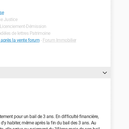
ise
ue Justice
 - Licenciement-Démission
odèles de lettres Patrimoine
 après la vente forum
-
Forum Immobilier
ment pour un bail de 3 ans. En difficulté financière,
 d'y habiter, même après la fin du bail des 3 ans. Au