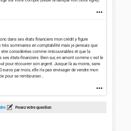
itige sur votre compte (seule la banque voit cette ligne).
nc dans ses états financiers mon crédit y figure
ons très sommaires en comptabilité mais je pensais que
etre considérées comme irrécouvrables et que la
ns ses états-financiers. Bien sur, en amont comme c est le
tout pour récouvrer son argent. Jusque là au moins, sans
0 euros par mois, elle n'a pas envisager de vendre mon
tie pour se rembourser...
dre
Posez votre question