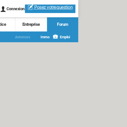
Posez votre
question
Connexion
tice
Entreprise
Forum
Annonces
Immo
Emploi