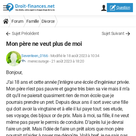
Question
Forum
Famille
Divorce
Sujet Précédent
Sujet Suivant
Mon père ne veut plus de moi
Seventeen_0166
-
Modifié le 18 août 2023 à 10:34
merecourage -
21 août 2023 à 18:20
Bonjour,
J’ai 18 ans et cette année j’intègre une école d’ingénieur privée.
Mon père n’est pas pauvre et gagne très bien sa vie mais il m’a
dit qu’il ne paierait quasiment rien de mon école que je
pourrais prendre un pret. Depuis deux ans il sort avec une fille
qui doit avoir la vingtaine et à elle il lui paye tout: ses etude,
ses voyage, des bijoux or de prix. Mais à moi, sa fille, il ne veut
même pas payer le permis de conduire. D’après lui je devrai
faire un prêt. Mais l’idée de faire un prêt alors que mon père
pourrait m’aider à payer me dégoûte. Voilà bref, je ne sais pas