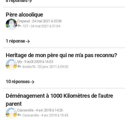
8 réponses
Père alcoolique
Crapaud
-
24 mai 2021 à 20:56
127
-
24 mai 2021 à 21:04
1 réponse
Heritage de mon père qui ne m'a pas reconnu?
lyly
-
9 août 2009 à 16:03
londra76
-
20 janv. 2011 à 09:02
10 réponses
Déménagement à 1000 Kilomètres de l'autre
parent
Cassandra
-
4 avr. 2018 à 14:26
Cassandra
-
4 avr. 2018 à 15:45