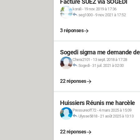
Facture SUEZ via SOGEDI
korali
-
19 nov. 2019 à 17:36
seg1000
-
9 nov. 2021 à 17:52
3 réponses
Sogedi sigma me demande de 
Chera2101
-
13 sept. 2018 à 17:28
Sogedi
-
31 juil. 2021 à 02:00
22 réponses
Huissiers Réunis me harcèle
Pressureoff72
-
4 mars 2025 à 15:09
Ulysse5818
-
21 août 2025 à 13:13
22 réponses