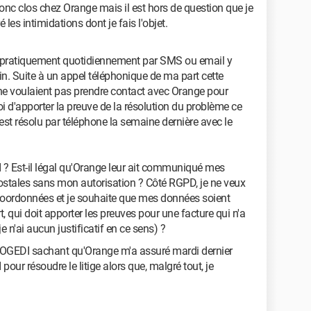
donc clos chez Orange mais il est hors de question que je
 les intimidations dont je fais l'objet.
e pratiquement quotidiennement par SMS ou email y
in. Suite à un appel téléphonique de ma part cette
 ne voulaient pas prendre contact avec Orange pour
oi d'apporter la preuve de la résolution du problème ce
'est résolu par téléphone la semaine dernière avec le
? Est-il légal qu'Orange leur ait communiqué mes
ostales sans mon autorisation ? Côté RGPD, je ne veux
coordonnées et je souhaite que mes données soient
, qui doit apporter les preuves pour une facture qui n'a
e n'ai aucun justificatif en ce sens) ?
 SOGEDI sachant qu'Orange m'a assuré mardi dernier
pour résoudre le litige alors que, malgré tout, je