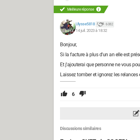
Meilleure réponse
Ulysse5818
6 082
14 juil. 2023 à 18:32
Bonjour,
Si la facture à plus d'un an elle est présc
Et j'ajouterai que personne ne vous p
Laissez tomber et ignorez les relances 
6
Discussions similaires