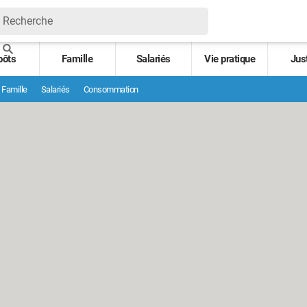
pôts
Famille
Salariés
Vie pratique
Jus
Famille
Salariés
Consommation