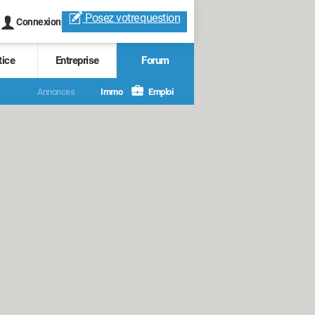
Posez votre
question
Connexion
tice
Entreprise
Forum
Annonces
Immo
Emploi