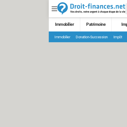
Immobilier
Patrimoine
Im
Immobilier
Donation-Succession
Impôt