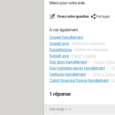
Merci pour votre aide.
Posez votre question
Partager
A voir également:
Sogedi harcèlement
Sogedi avis
- Meilleures réponses
Sogedisigma
- Meilleures réponses
Sogedi avis
-
Forum Justice
Sas doco harcèlement
✓
-
Forum Con
Sas huissiers réunis harcèlement
✓
-
F
Certijuris harcèlement
✓
-
Forum Cons
Cabot financial france harcèlement
-
F
1 réponse
RÉPONSE 1 / 1