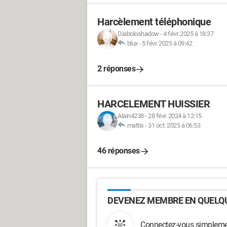
Harcèlement téléphonique
Diaboloshadow
-
4 févr. 2025 à 18:37
blux
-
5 févr. 2025 à 09:42
2 réponses
HARCELEMENT HUISSIER
Alain4238
-
28 févr. 2024 à 12:15
mattis
-
31 oct. 2025 à 06:53
46 réponses
DEVENEZ MEMBRE EN QUELQU
Connectez-vous simplemen