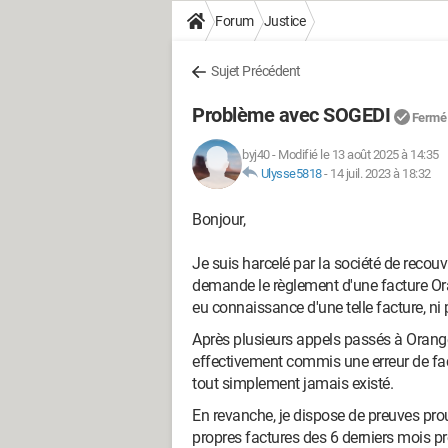
Forum
Justice
Sujet Précédent
Problème avec SOGEDI
Fermé
byj40
-
Modifié le 13 août 2025 à 14:35
Ulysse5818
-
14 juil. 2023 à 18:32
Bonjour,
Je suis harcelé par la société de re
demande le règlement d'une facture Oran
eu connaissance d'une telle facture, ni
Après plusieurs appels passés à Orange,
effectivement commis une erreur de fac
tout simplement jamais existé.
En revanche, je dispose de preuves pro
propres factures des 6 derniers mois pr