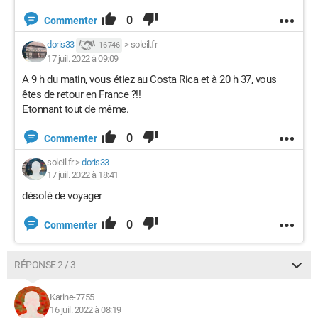
0
Commenter
doris33
>
soleil.fr
16 746
17 juil. 2022 à 09:09
A 9 h du matin, vous étiez au Costa Rica et à 20 h 37, vous
êtes de retour en France ?!!
Etonnant tout de même.
0
Commenter
soleil.fr
>
doris33
17 juil. 2022 à 18:41
désolé de voyager
0
Commenter
RÉPONSE 2 / 3
Karine-7755
16 juil. 2022 à 08:19