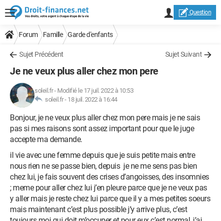
Question
Forum
Famille
Garde d'enfants
Sujet Précédent
Sujet Suivant
Je ne veux plus aller chez mon pere
soleil.fr
-
Modifié le 17 juil. 2022 à 10:53
soleil.fr -
18 juil. 2022 à 16:44
Bonjour, je ne veux plus aller chez mon pere mais je ne sais
pas si mes raisons sont assez important pour que le juge
accepte ma demande.
il vie avec une femme depuis que je suis petite mais entre
nous rien ne se passe bien, depuis je ne me sens pas bien
chez lui, je fais souvent des crises d’angoisses, des insomnies
; meme pour aller chez lui j’en pleure parce que je ne veux pas
y aller mais je reste chez lui parce que il y a mes petites soeurs
mais maintenant c’est plus possible j’y arrive plus, c’est
toujours moi qui doit m’occuper et pour eux c’est normal, j’ai