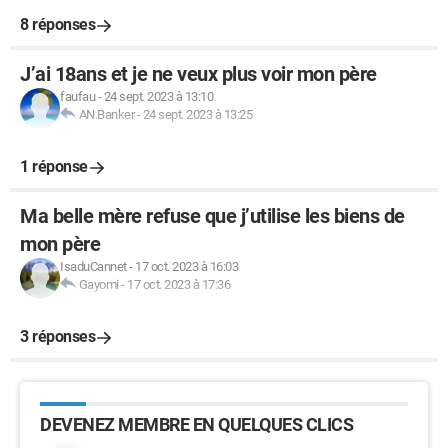
8 réponses
J’ai 18ans et je ne veux plus voir mon père
faufau
-
24 sept. 2023 à 13:10
AN.Banker
-
24 sept. 2023 à 13:25
1 réponse
Ma belle mère refuse que j’utilise les biens de
mon père
IsaduCannet
-
17 oct. 2023 à 16:03
Gayomi
-
17 oct. 2023 à 17:36
3 réponses
DEVENEZ MEMBRE EN QUELQUES CLICS