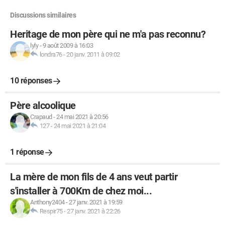
Discussions similaires
Heritage de mon père qui ne m'a pas reconnu?
lyly
-
9 août 2009 à 16:03
londra76
-
20 janv. 2011 à 09:02
10 réponses
Père alcoolique
Crapaud
-
24 mai 2021 à 20:56
127
-
24 mai 2021 à 21:04
1 réponse
La mère de mon fils de 4 ans veut partir
s'installer à 700Km de chez moi...
Anthony2404
-
27 janv. 2021 à 19:59
Respir75
-
27 janv. 2021 à 22:26