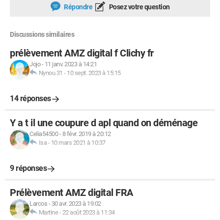
Répondre
Posez votre question
Discussions similaires
prélèvement AMZ digital f Clichy fr
Jojo
-
11 janv. 2023 à 14:21
Nynou.31
-
10 sept. 2023 à 15:15
14 réponses
Y a t il une coupure d apl quand on déménage
Celia54500
-
8 févr. 2019 à 20:12
Isa
-
10 mars 2021 à 10:37
9 réponses
Prélèvement AMZ digital FRA
Larcos
-
30 avr. 2023 à 19:02
Martine
-
22 août 2023 à 11:34