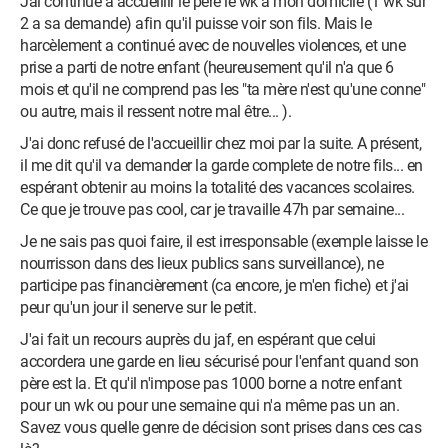
Jai continué à accueillir le père le wk a mon domicile (1 wk sur
2 a sa demande) afin qu'il puisse voir son fils. Mais le
harcèlement a continué avec de nouvelles violences, et une
prise a parti de notre enfant (heureusement qu'il n'a que 6
mois et qu'il ne comprend pas les "ta mère n'est qu'une conne"
ou autre, mais il ressent notre mal être... ).
J'ai donc refusé de l'accueillir chez moi par la suite. A présent,
il me dit qu'il va demander la garde complete de notre fils... en
espérant obtenir au moins la totalité des vacances scolaires.
Ce que je trouve pas cool, car je travaille 47h par semaine...
Je ne sais pas quoi faire, il est irresponsable (exemple laisse le
nourrisson dans des lieux publics sans surveillance), ne
participe pas financièrement (ca encore, je m'en fiche) et j'ai
peur qu'un jour il senerve sur le petit.
J'ai fait un recours auprès du jaf, en espérant que celui
accordera une garde en lieu sécurisé pour l'enfant quand son
père est la. Et qu'il n'impose pas 1000 borne a notre enfant
pour un wk ou pour une semaine qui n'a même pas un an.
Savez vous quelle genre de décision sont prises dans ces cas