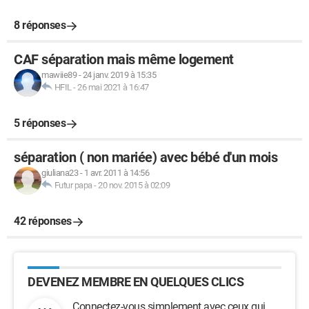
8 réponses
CAF séparation mais même logement
mawiie89
-
24 janv. 2019 à 15:35
HFIL
-
26 mai 2021 à 16:47
5 réponses
séparation ( non mariée) avec bébé d'un mois
giuliana23
-
1 avr. 2011 à 14:56
Futur papa
-
20 nov. 2015 à 02:09
42 réponses
DEVENEZ MEMBRE EN QUELQUES CLICS
Connectez-vous simplement avec ceux qui