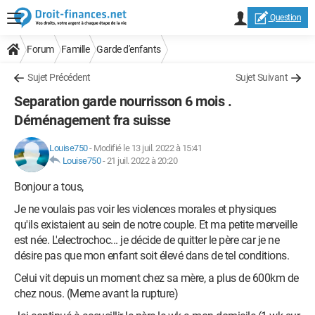
Question
Forum
Famille
Garde d'enfants
Sujet Précédent
Sujet Suivant
Separation garde nourrisson 6 mois .
Déménagement fra suisse
Louise750
-
Modifié le 13 juil. 2022 à 15:41
Louise750
-
21 juil. 2022 à 20:20
Bonjour a tous,
Je ne voulais pas voir les violences morales et physiques
qu'ils existaient au sein de notre couple. Et ma petite merveille
est née. L'electrochoc... je décide de quitter le père car je ne
désire pas que mon enfant soit élevé dans de tel conditions.
Celui vit depuis un moment chez sa mère, a plus de 600km de
chez nous. (Meme avant la rupture)