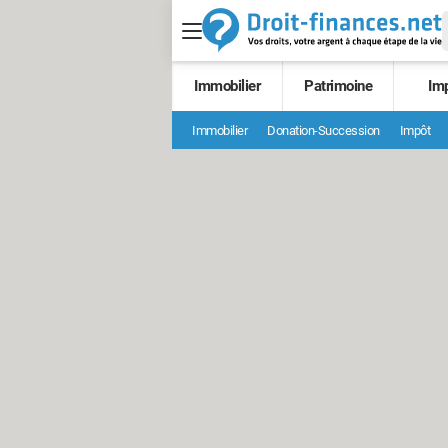
Immobilier
Patrimoine
Im
Immobilier
Donation-Succession
Impôt