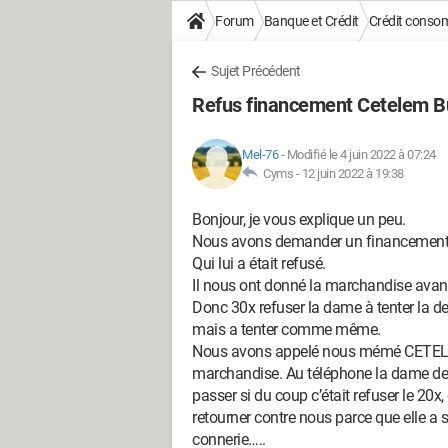
Forum
Banque et Crédit
Crédit conso
Sujet Précédent
Refus financement Cetelem Bu
Mel-76
-
Modifié le 4 juin 2022 à 07:24
Cyms -
12 juin 2022 à 19:38
Bonjour, je vous explique un peu.
Nous avons demander un financement 
Qui lui a était refusé.
Il nous ont donné la marchandise avant 
Donc 30x refuser la dame à tenter la de
mais a tenter comme même.
Nous avons appelé nous mémé CETELEM q
marchandise. Au téléphone la dame de
passer si du coup c’était refuser le 20x
retourner contre nous parce que elle a 
connerie…..