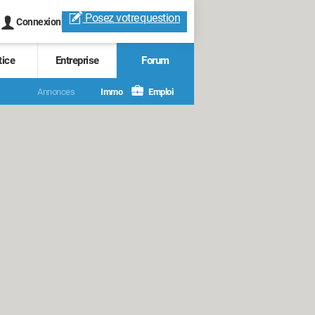
Posez votre
question
Connexion
tice
Entreprise
Forum
Annonces
Immo
Emploi