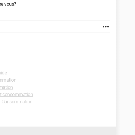
tre vous?
uide
mmation
mation
it consommation
 Consommation