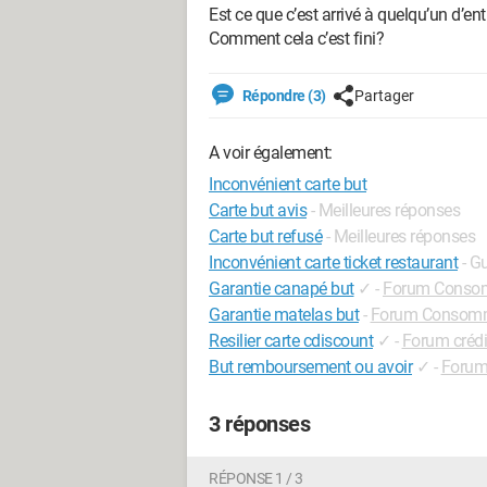
Est ce que c’est arrivé à quelqu’un d’en
Comment cela c’est fini?
Répondre (3)
Partager
A voir également:
Inconvénient carte but
Carte but avis
- Meilleures réponses
Carte but refusé
- Meilleures réponses
Inconvénient carte ticket restaurant
- G
Garantie canapé but
✓
-
Forum Conso
Garantie matelas but
-
Forum Consom
Resilier carte cdiscount
✓
-
Forum créd
But remboursement ou avoir
✓
-
Forum
3 réponses
RÉPONSE 1 / 3