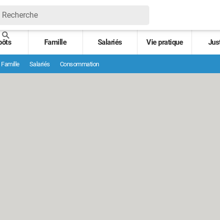
pôts
Famille
Salariés
Vie pratique
Jus
Famille
Salariés
Consommation