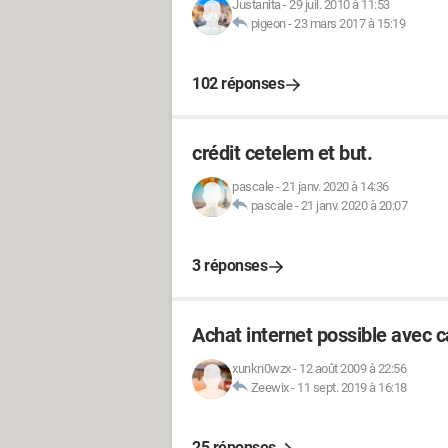
Justanita
-
29 juil. 2010 à 11:53
pigeon
-
23 mars 2017 à 15:19
102 réponses
crédit cetelem et but.
pascale
-
21 janv. 2020 à 14:36
pascale
-
21 janv. 2020 à 20:07
3 réponses
Achat internet possible avec 
xunkn0wzx
-
12 août 2009 à 22:56
Zeewix
-
11 sept. 2019 à 16:18
25 réponses