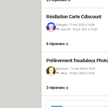
Résiliation Carte Cdiscount
Chrisgda
-
17 nov. 2020 à 14:58
Caro-59
-
18 oct. 2021 à 16:20
6 réponses
Prélèvement frauduleux Phot
lepoussin
-
13 mai 2024 à 18:54
Alicia
-
18 févr. 2025 à 14:43
3 réponses