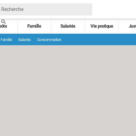
pôts
Famille
Salariés
Vie pratique
Jus
Famille
Salariés
Consommation