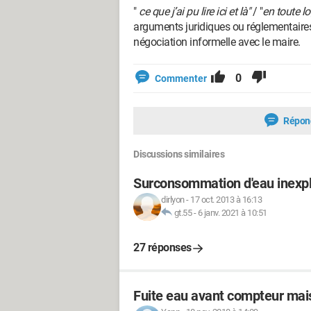
"
ce que j’ai pu lire ici et là"
/ "
en toute l
arguments juridiques ou réglementaires 
négociation informelle avec le maire.
0
Commenter
Répon
Discussions similaires
Surconsommation d'eau inexp
dirlyon
-
17 oct. 2013 à 16:13
gt.55
-
6 janv. 2021 à 10:51
27 réponses
Fuite eau avant compteur mais