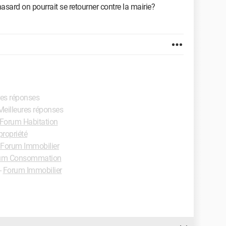
asard on pourrait se retourner contre la mairie?
res réponses
 Meilleures réponses
Forum Habitation
ropriété
Forum Immobilier
um Consommation
-
Forum Immobilier