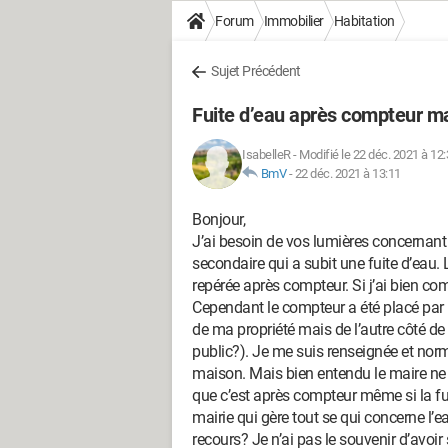
Forum
Immobilier
Habitation
Sujet Précédent
Fuite d’eau après compteur m
IsabelleR
-
Modifié le 22 déc. 2021 à 12
BmV
-
22 déc. 2021 à 13:11
Bonjour,
J’ai besoin de vos lumières concernant
secondaire qui a subit une fuite d’eau. L
repérée après compteur. Si j’ai bien co
Cependant le compteur a été placé par 
de ma propriété mais de l’autre côté de 
public?). Je me suis renseignée et norm
maison. Mais bien entendu le maire ne l’
que c’est après compteur même si la fui
mairie qui gère tout se qui concerne l’
recours? Je n’ai pas le souvenir d’avoi