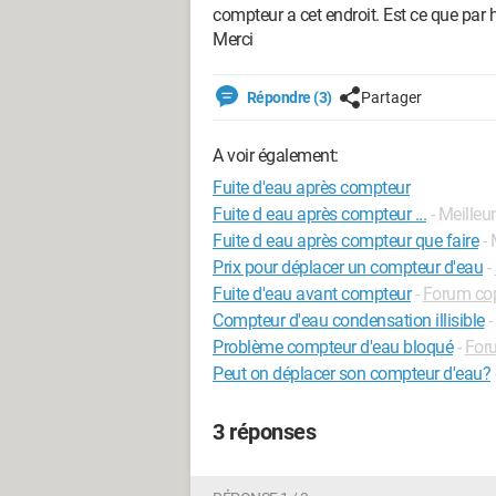
compteur a cet endroit. Est ce que par h
Merci
Répondre (3)
Partager
A voir également:
Fuite d'eau après compteur
Fuite d eau après compteur ...
- Meilleu
Fuite d eau après compteur que faire
-
Prix pour déplacer un compteur d'eau
-
Fuite d'eau avant compteur
-
Forum cop
Compteur d'eau condensation illisible
-
Problème compteur d'eau bloqué
-
For
Peut on déplacer son compteur d'eau?
3 réponses