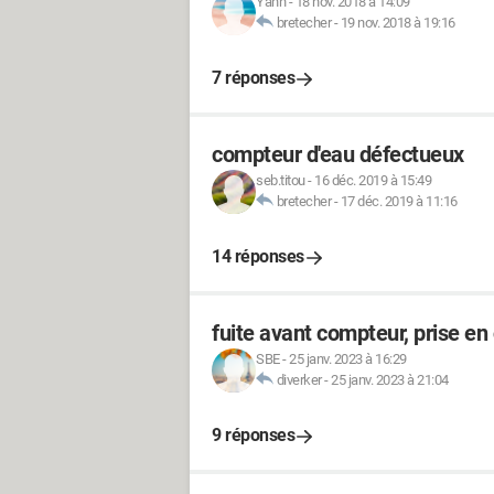
Yann
-
18 nov. 2018 à 14:09
bretecher
-
19 nov. 2018 à 19:16
7 réponses
compteur d'eau défectueux
seb.titou
-
16 déc. 2019 à 15:49
bretecher
-
17 déc. 2019 à 11:16
14 réponses
fuite avant compteur, prise 
SBE
-
25 janv. 2023 à 16:29
diverker
-
25 janv. 2023 à 21:04
9 réponses