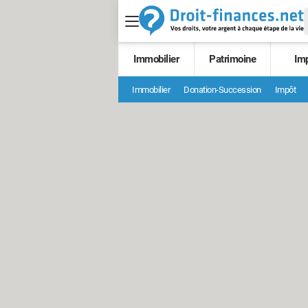
Immobilier
Patrimoine
Im
Immobilier
Donation-Succession
Impôt