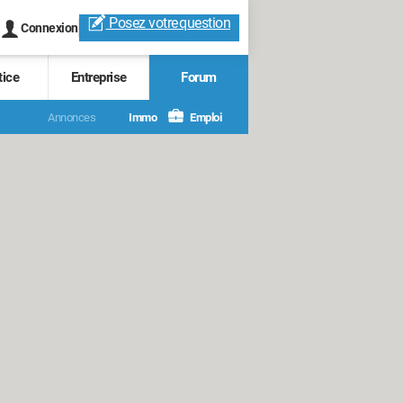
Posez votre
question
Connexion
tice
Entreprise
Forum
Annonces
Immo
Emploi