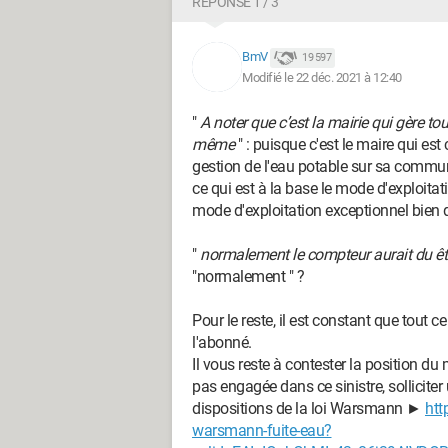
RÉPONSE 1 / 3
BmV
19 597
Modifié le 22 déc. 2021 à 12:40
"
A noter que c’est la mairie qui gère tou
même
" : puisque c'est le maire qui e
gestion de l'eau potable sur sa commune, i
ce qui est à la base le mode d'exploitati
mode d'exploitation exceptionnel bien
"
normalement le compteur aurait du êtr
"normalement " ?
Pour le reste, il est constant que tout 
l'abonné.
Il vous reste à contester la position du 
pas engagée dans ce sinistre, sollicite
dispositions de la loi Warsmann ►
htt
warsmann-fuite-eau?