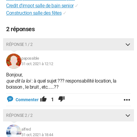
Credit d'impot salle de bain senior
✓
Construction salle des fêtes
✓
2 réponses
RÉPONSE 1 / 2
papossible
31 oct. 2021 à 12:12
Bonjour,
que dit la loi
: à quel sujet ??? responsabilité location, la
boisson , le bruit , etc......??
1
Commenter
RÉPONSE 2 / 2
alfred
31 oct. 2021 à 18:44