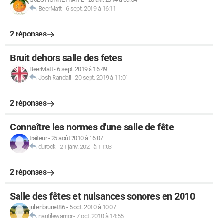
BeerMatt
-
6 sept. 2019 à 16:11
2 réponses
Bruit dehors salle des fetes
BeerMatt
-
6 sept. 2019 à 16:49
Josh Randall
-
20 sept. 2019 à 11:01
2 réponses
Connaître les normes d'une salle de fête
traiteur
-
25 août 2010 à 16:07
durock
-
21 janv. 2021 à 11:03
2 réponses
Salle des fêtes et nuisances sonores en 2010
julienbrunet86
-
5 oct. 2010 à 10:07
nautilewarrior
-
7 oct. 2010 à 14:55