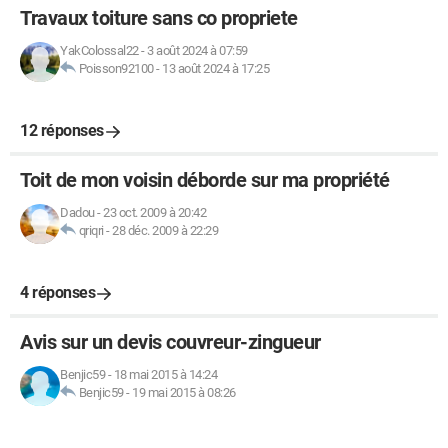
Travaux toiture sans co propriete
YakColossal22
-
3 août 2024 à 07:59
Poisson92100
-
13 août 2024 à 17:25
12 réponses
Toit de mon voisin déborde sur ma propriété
Dadou
-
23 oct. 2009 à 20:42
qriqri
-
28 déc. 2009 à 22:29
4 réponses
Avis sur un devis couvreur-zingueur
Benjic59
-
18 mai 2015 à 14:24
Benjic59
-
19 mai 2015 à 08:26