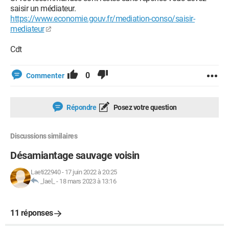
saisir un médiateur.
https://www.economie.gouv.fr/mediation-conso/saisir-
mediateur
Cdt
0
Commenter
Répondre
Posez votre question
Discussions similaires
Désamiantage sauvage voisin
Laeti22940
-
17 juin 2022 à 20:25
_lael_
-
18 mars 2023 à 13:16
11 réponses