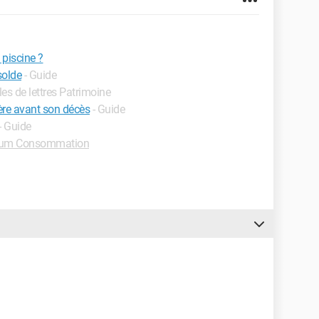
piscine ?
solde
- Guide
les de lettres Patrimoine
re avant son décès
- Guide
- Guide
um Consommation