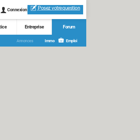
Posez votre
question
Connexion
tice
Entreprise
Forum
Annonces
Immo
Emploi