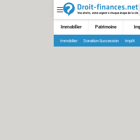
Immobilier
Patrimoine
Im
Immobilier
Donation-Succession
Impôt