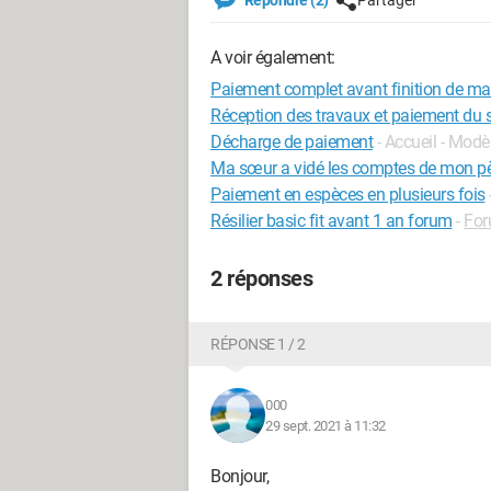
Répondre (2)
Partager
A voir également:
Paiement complet avant finition de ma 
Réception des travaux et paiement du 
Décharge de paiement
- Accueil - Modè
Ma sœur a vidé les comptes de mon pè
Paiement en espèces en plusieurs fois
Résilier basic fit avant 1 an forum
-
For
2 réponses
RÉPONSE 1 / 2
000
29 sept. 2021 à 11:32
Bonjour,