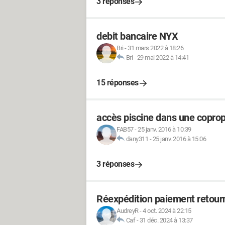
3 réponses
debit bancaire NYX
Bri
-
31 mars 2022 à 18:26
Bri
-
29 mai 2022 à 14:41
15 réponses
accès piscine dans une coprop
FAB57
-
25 janv. 2016 à 10:39
dany311
-
25 janv. 2016 à 15:06
3 réponses
Réexpédition paiement retour
AudreyR
-
4 oct. 2024 à 22:15
Caf
-
31 déc. 2024 à 13:37