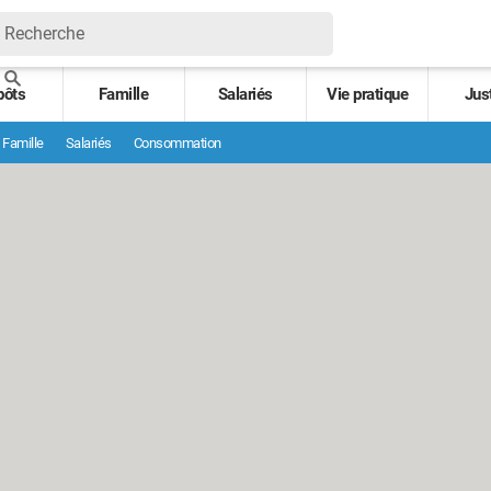
pôts
Famille
Salariés
Vie pratique
Jus
Famille
Salariés
Consommation