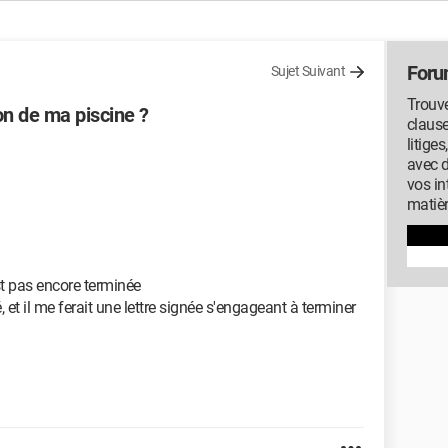
Foru
Sujet Suivant
Trouve
on de ma piscine ?
clause
litige
avec 
vos in
matiè
st pas encore terminée
é, et il me ferait une lettre signée s'engageant à terminer