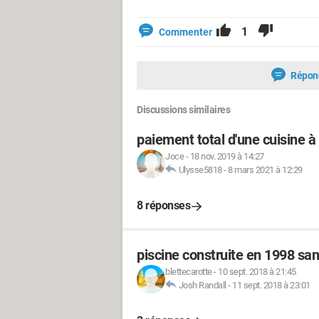
1
Commenter
Répon
Discussions similaires
paiement total d'une cuisine à 
Joce
-
18 nov. 2019 à 14:27
Ulysse5818
-
8 mars 2021 à 12:29
8 réponses
piscine construite en 1998 sa
blettecarotte
-
10 sept. 2018 à 21:45
Josh Randall
-
11 sept. 2018 à 23:01