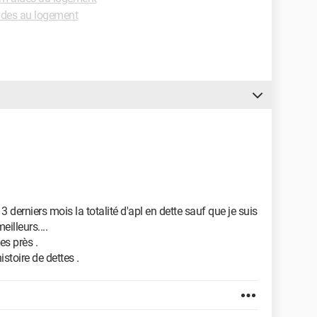
ides au logement
3 derniers mois la totalité d'apl en dette sauf que je suis
eilleurs....
s près .
istoire de dettes .