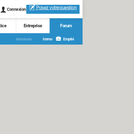
Posez votre
question
Connexion
tice
Entreprise
Forum
Annonces
Immo
Emploi