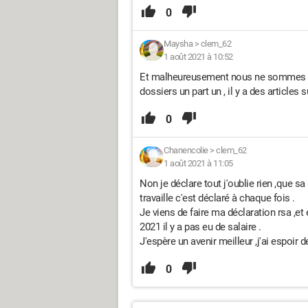
0
Maysha
>
clem_62
1 août 2021 à 10:52
Et malheureusement nous ne sommes pas
dossiers un part un , il y a des articles s
0
Chanencolie
>
clem_62
1 août 2021 à 11:05
Non je déclare tout j'oublie rien ,que s
travaille c'est déclaré à chaque fois .
Je viens de faire ma déclaration rsa ,e
2021 il y a pas eu de salaire .
J'espère un avenir meilleur ,j'ai espoir 
0