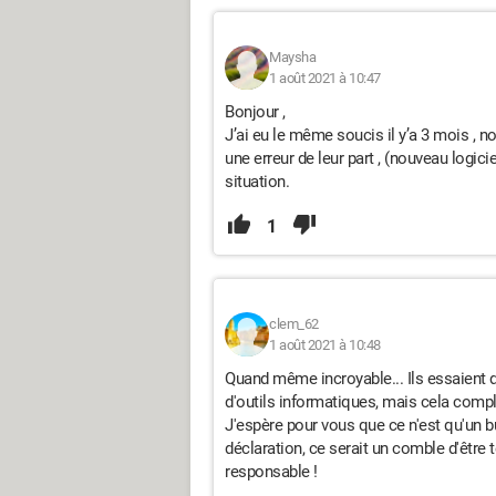
Maysha
1 août 2021 à 10:47
Bonjour ,
J’ai eu le même soucis il y’a 3 mois , not
une erreur de leur part , (nouveau logici
situation.
1
clem_62
1 août 2021 à 10:48
Quand même incroyable... Ils essaient de
d'outils informatiques, mais cela compli
J'espère pour vous que ce n'est qu'un bu
déclaration, ce serait un comble d'êtr
responsable !