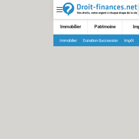
Immobilier
Patrimoine
Im
Immobilier
Donation-Succession
Impôt