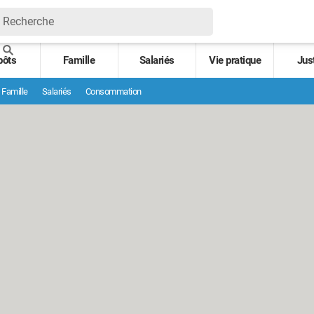
pôts
Famille
Salariés
Vie pratique
Jus
Famille
Salariés
Consommation