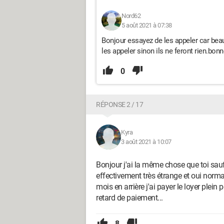
Nord62
5 août 2021 à 07:38
Bonjour essayez de les appeler car beau
les appeler sinon ils ne feront rien.bon
0
RÉPONSE 2 / 17
Kyra
3 août 2021 à 10:07
Bonjour j'ai la même chose que toi sauf 
effectivement très étrange et oui normal
mois en arrière j'ai payer le loyer plein
retard de paiement...
8