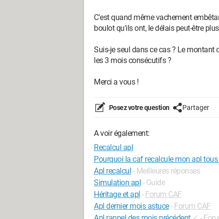
C'est quand même vachement embêtant 
boulot qu'ils ont, le délais peut-être p
Suis-je seul dans ce cas ? Le montant c
les 3 mois consécutifs ?
Merci a vous !
Posez votre question
Partager
A voir également:
Recalcul apl
Pourquoi la caf recalcule mon apl tous
Apl recalcul
- Meilleures réponses
Simulation apl
- Guide
Héritage et apl
-
Forum CAF
Apl dernier mois astuce
-
Forum CAF
Apl rappel des mois précédent
✓
-
Foru