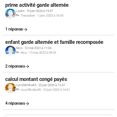
prime activité garde alternée
Loukri
-
19 juin 2024 à 19:57
Trenzalore
-
1 janv. 2025 à 16:45
1 réponse
enfant garde alternée et famille recomposée
Nico
-
12 mai 2022 à 11:04
Nico
-
13 mai 2022 à 08:33
2 réponses
calcul montant congé payés
coco58mike85
-
23 juin 2020 à 12:37
coco58mike85
-
23 juin 2020 à 14:31
4 réponses