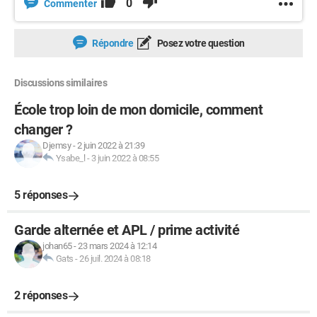
0
Commenter
Répondre
Posez votre question
Discussions similaires
École trop loin de mon domicile, comment
changer ?
Djemsy
-
2 juin 2022 à 21:39
Ysabe_l
-
3 juin 2022 à 08:55
5 réponses
Garde alternée et APL / prime activité
johan65
-
23 mars 2024 à 12:14
Gats
-
26 juil. 2024 à 08:18
2 réponses