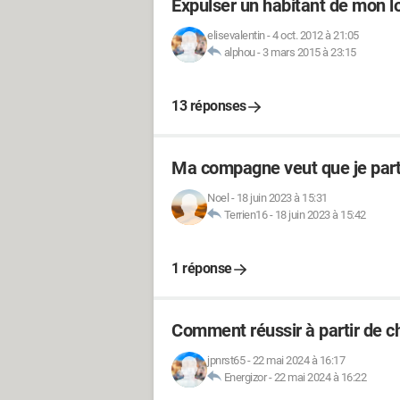
Expulser un habitant de mon 
elisevalentin
-
4 oct. 2012 à 21:05
alphou
-
3 mars 2015 à 23:15
13 réponses
Ma compagne veut que je part
Noel
-
18 juin 2023 à 15:31
Terrien16
-
18 juin 2023 à 15:42
1 réponse
Comment réussir à partir de c
jpnrst65
-
22 mai 2024 à 16:17
Energizor
-
22 mai 2024 à 16:22