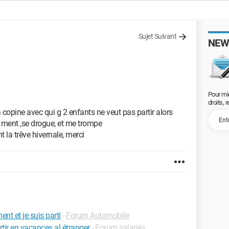
Sujet Suivant
NEW
Pour mi
droits, 
copine avec qui g 2 enfants ne veut pas partir alors
ment ,se drogue, et me trompe
la trêve hivernale, merci
nt et je suis parti
-
Forum Automobile
artir en vacances al étranger
-
Forum salariés