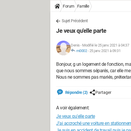
Forum
Famille
Sujet Précédent
Je veux qu'elle parte
Denis
-
Modifié le 25 janv. 2021 à 04:37
m0002
-
25 janv. 2021 à 09:31
Bonjour, g un logement de fonction, ma 
que nous sommes séparés, car elle me 
Nous ne sommes pas mariés, prétextant 
Répondre (2)
Partager
A voir également:
Je veux qu'elle parte
J'ai accroché une voiture en stationneme
Je suis en accident de travail puis je p