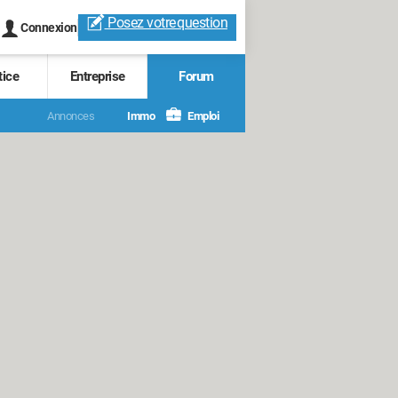
Posez votre
question
Connexion
tice
Entreprise
Forum
Annonces
Immo
Emploi