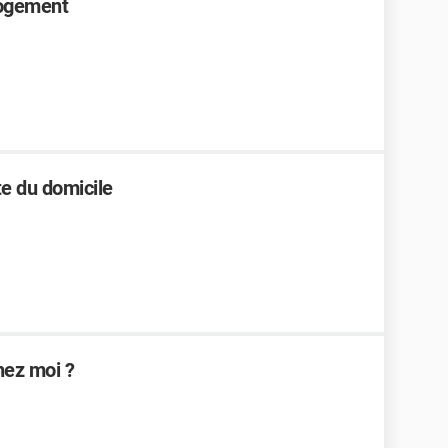
logement
e du domicile
hez moi ?