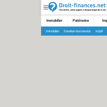
Immobilier
Patrimoine
Im
Immobilier
Donation-Succession
Impôt