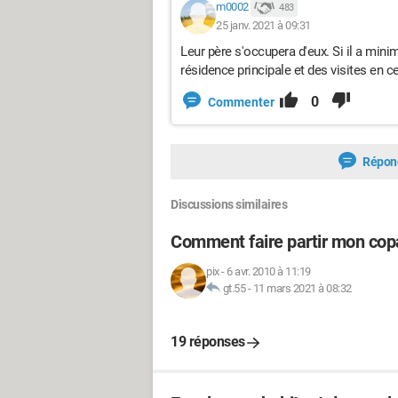
m0002
483
25 janv. 2021 à 09:31
Leur père s'occupera d'eux. Si il a min
résidence principale et des visites en 
0
Commenter
Répon
Discussions similaires
Comment faire partir mon cop
pix
-
6 avr. 2010 à 11:19
gt.55
-
11 mars 2021 à 08:32
19 réponses