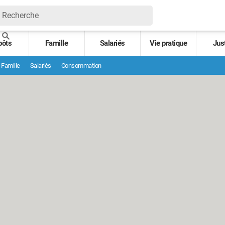
pôts
Famille
Salariés
Vie pratique
Jus
Famille
Salariés
Consommation