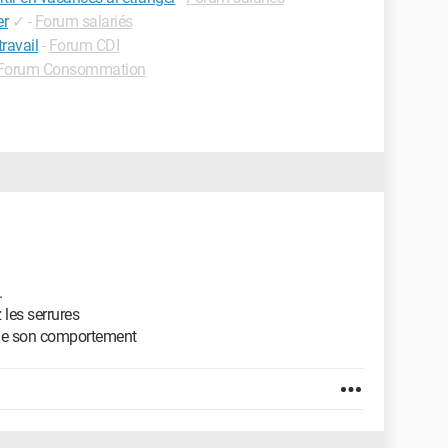
er
✓
-
Forum salariés
ravail
-
Forum CDI
Forum Consommation
.
les serrures
 de son comportement