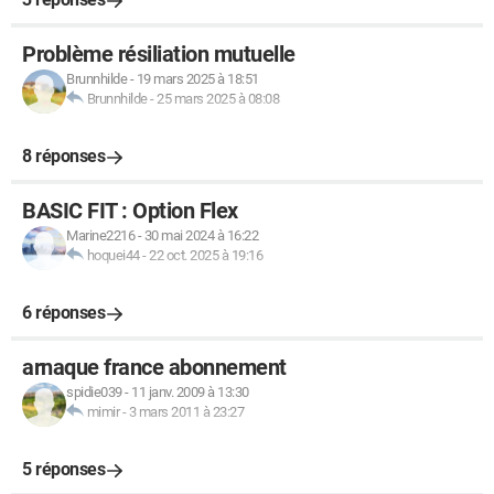
Problème résiliation mutuelle
Brunnhilde
-
19 mars 2025 à 18:51
Brunnhilde
-
25 mars 2025 à 08:08
8 réponses
BASIC FIT : Option Flex
Marine2216
-
30 mai 2024 à 16:22
hoquei44
-
22 oct. 2025 à 19:16
6 réponses
arnaque france abonnement
spidie039
-
11 janv. 2009 à 13:30
mimir
-
3 mars 2011 à 23:27
5 réponses