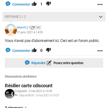
1
Commenter
RÉPONSE 2 / 2
MaxVIL2
981
21 janv. 2021 à 14:03
Vous n'avez pas d'abonnement ici. Ceci est un forum public.
0
Commenter
Répondre
Posez votre question
Discussions similaires
Résilier carte cdiscount
Emylye68
-
2 mai 2021 à 19:35
Ulysse5818
-
3 mai 2021 à 10:37
3 réponses